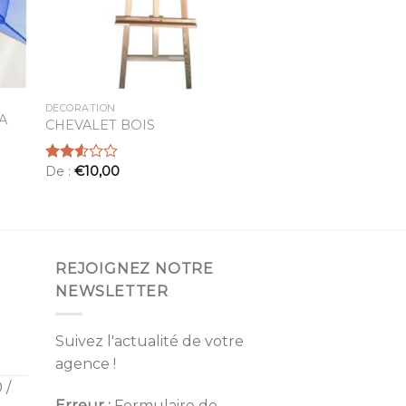
DÉCORATION
A
CHEVALET BOIS
De :
€
10,00
Note
2.54
sur 5
REJOIGNEZ NOTRE
NEWSLETTER
Suivez l'actualité de votre
agence !
 /
Erreur :
Formulaire de