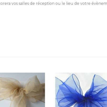
orera vos salles de réception ou le lieu de votre évènem
Ajouter
Ajou
à la
à l
liste
lis
d’envies
d’env