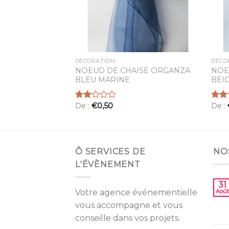
DÉCORATION
DÉCO
ISE ORGANZA
NOEUD DE CHAISE ORGANZA
NOE
BLEU MARINE
BEI
De :
€
0,50
De :
Note
Note
2.20
2.00
sur 5
sur
5
Ô SERVICES DE
NO
L'ÉVÈNEMENT
31
Votre agence événementielle
Août
vous accompagne et vous
conseille dans vos projets.