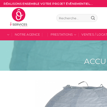
Skip
RÉALISONS ENSEMBLE VOTRE PROJET ÉVÈNEMENTIEL...
to
content
Recherche
pour :
NOTRE AGENCE
PRESTATIONS
VENTES / LOCA
ACCU