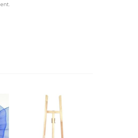
ent.
ter
Ajouter
a
à la
te
liste
ies
d’envies