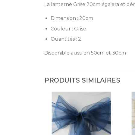
La lanterne Grise 20cm égaiera et déc
Dimension : 20cm
Couleur : Grise
Quantités : 2
Disponible aussi en 50cm et 30cm
PRODUITS SIMILAIRES
Ajouter
Ajouter
à la
à la
liste
liste
d’envies
d’envies