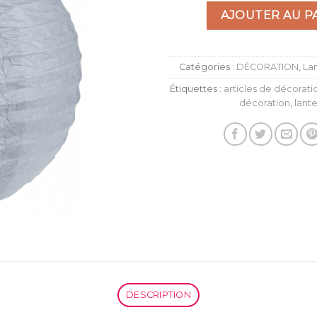
à la liste
AJOUTER AU P
d’envies
Catégories :
DÉCORATION
,
La
Étiquettes :
articles de décorati
décoration
,
lant
DESCRIPTION