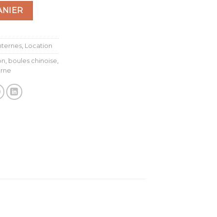
ANIER
nternes
,
Location
on
,
boules chinoise
,
erne