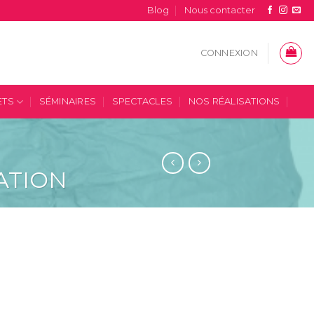
Blog
Nous contacter
CONNEXION
ETS
SÉMINAIRES
SPECTACLES
NOS RÉALISATIONS
ATION
Lanterne Grise 20cm