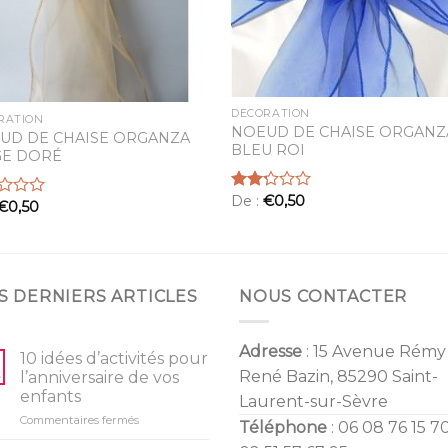
DÉCORATION
RATION
NOEUD DE CHAISE ORGANZ
UD DE CHAISE ORGANZA
BLEU ROI
GE DORÉ
De :
€
0,50
Note
€
0,50
2.20
sur 5
S DERNIERS ARTICLES
NOUS CONTACTER
Adresse
: 15 Avenue Rémy
10 idées d’activités pour
René Bazin, 85290 Saint-
l’anniversaire de vos
enfants
Laurent-sur-Sèvre
sur
Commentaires fermés
Téléphone
: 06 08 76 15 70
10