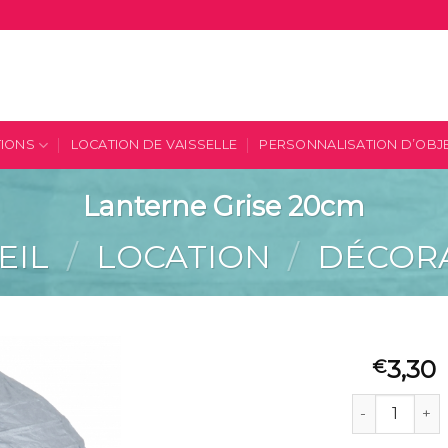
TIONS
LOCATION DE VAISSELLE
PERSONNALISATION D’OBJ
Lanterne Grise 20cm
EIL
/
LOCATION
/
DÉCOR
3,30
€
quantité de 
Ajouter