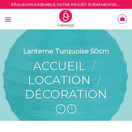
Skip
RÉALISONS ENSEMBLE VOTRE PROJET ÉVÈNEMENTIEL...
to
content
Lanterne Turquoise 50cm
ACCUEIL
/
LOCATION
/
DÉCORATION