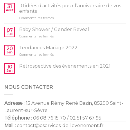
10 idées d’activités pour l’anniversaire de vos
31
Août
enfants
sur
Commentaires fermés
10
idées
Baby Shower / Gender Reveal
07
d’activités
Juil
sur
Commentaires fermés
pour
Baby
l’anniversaire
Shower
Tendances Mariage 2022
de
20
/
Jan
vos
sur
Commentaires fermés
Gender
enfants
Tendances
Reveal
Mariage
Rétrospective des évènements en 2021
10
2022
Jan
NOUS CONTACTER
Adresse
: 15 Avenue Rémy René Bazin, 85290 Saint-
Laurent-sur-Sèvre
Téléphone
: 06 08 76 15 70 / 02 51 57 67 95
Mail :
contact@oservices-de-levenement.fr