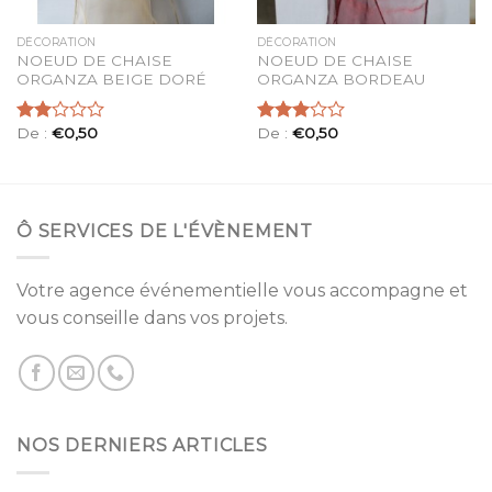
DÉCORATION
DÉCORATION
NOEUD DE CHAISE
NOEUD DE CHAISE
ORGANZA BEIGE DORÉ
ORGANZA BORDEAU
De :
€
0,50
De :
€
0,50
Note
Note
2.00
3.00
sur
sur 5
5
Ô SERVICES DE L'ÉVÈNEMENT
Votre agence événementielle vous accompagne et
vous conseille dans vos projets.
NOS DERNIERS ARTICLES