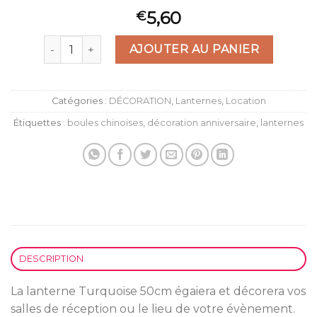
5,60
€
quantité de Lanterne Turquoise 50cm
AJOUTER AU PANIER
Catégories :
DÉCORATION
,
Lanternes
,
Location
Étiquettes :
boules chinoises
,
décoration anniversaire
,
lanternes
DESCRIPTION
La lanterne Turquoise 50cm égaiera et décorera vos
salles de réception ou le lieu de votre évènement.