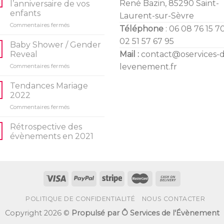
René Bazin, 85290 Saint-
l’anniversaire de vos
enfants
Laurent-sur-Sèvre
sur
Commentaires fermés
Téléphone
: 06 08 76 15 70
10
02 51 57 67 95
idées
Baby Shower / Gender
d’activités
Reveal
Mail :
contact@oservices-
pour
sur
levenement.fr
Commentaires fermés
l’anniversaire
Baby
de
Shower
vos
Tendances Mariage
/
enfants
2022
Gender
sur
Commentaires fermés
Reveal
Tendances
Mariage
Rétrospective des
2022
évènements en 2021
POLITIQUE DE CONFIDENTIALITÉ
NOUS CONTACTER
Copyright 2026 ©
Propulsé par Ô Services de l'Évènement