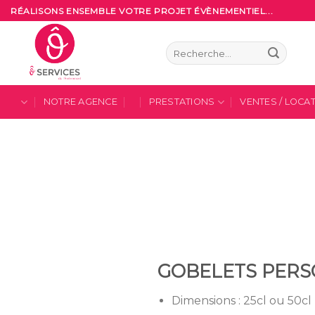
Skip
RÉALISONS ENSEMBLE VOTRE PROJET ÉVÈNEMENTIEL...
to
content
Recherche
pour :
NOTRE AGENCE
PRESTATIONS
VENTES / LOCA
GOBELETS PERS
Dimensions : 25cl ou 50cl