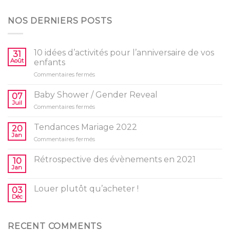
NOS DERNIERS POSTS
10 idées d’activités pour l’anniversaire de vos
31
Août
enfants
sur
Commentaires fermés
10
idées
Baby Shower / Gender Reveal
07
d’activités
Juil
sur
Commentaires fermés
pour
Baby
l’anniversaire
Shower
Tendances Mariage 2022
de
20
/
Jan
vos
sur
Commentaires fermés
Gender
enfants
Tendances
Reveal
Mariage
Rétrospective des évènements en 2021
10
2022
Jan
Louer plutôt qu’acheter !
03
Déc
RECENT COMMENTS