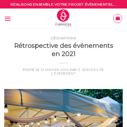
Skip
RÉALISONS ENSEMBLE VOTRE PROJET ÉVÈNEMENTIEL...
to
content
DÉCORATIONS
Rétrospective des évènements
en 2021
POSTÉ LE
10 JANVIER 2022
PAR
Ô SERVICES DE
L'ÉVÈNEMENT