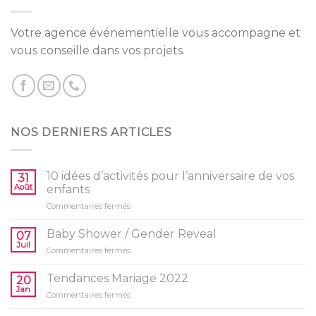
Votre agence événementielle vous accompagne et
vous conseille dans vos projets.
NOS DERNIERS ARTICLES
10 idées d’activités pour l’anniversaire de vos
31
Août
enfants
sur
Commentaires fermés
10
idées
Baby Shower / Gender Reveal
07
d’activités
Juil
sur
Commentaires fermés
pour
Baby
l’anniversaire
Shower
Tendances Mariage 2022
de
20
/
Jan
vos
sur
Commentaires fermés
Gender
enfants
Tendances
Reveal