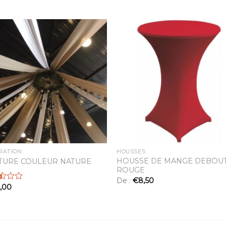
Ajouter
Ajou
à la
à l
liste
lis
d’envies
d’env
RATION
HOUSSES
HOUSSE DE MANGE DEBOU
TURE COULEUR NATURE
ROUGE
De :
€
8,50
,00
5