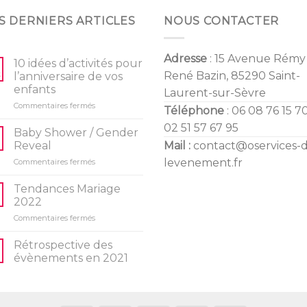
S DERNIERS ARTICLES
NOUS CONTACTER
Adresse
: 15 Avenue Rémy
10 idées d’activités pour
René Bazin, 85290 Saint-
l’anniversaire de vos
enfants
Laurent-sur-Sèvre
sur
Commentaires fermés
Téléphone
: 06 08 76 15 70
10
02 51 57 67 95
idées
Baby Shower / Gender
d’activités
Reveal
Mail :
contact@oservices-
pour
sur
levenement.fr
Commentaires fermés
l’anniversaire
Baby
de
Shower
vos
Tendances Mariage
/
enfants
2022
Gender
sur
Commentaires fermés
Reveal
Tendances
Mariage
Rétrospective des
2022
évènements en 2021