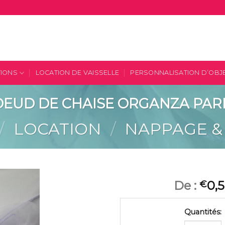
TIONS
LOCATION DE VAISSELLE
PERSONNALISATION D’OBJ
EUD DE CHAISE ORGANZA PA
/
LOCATION
/
NAPPAGE &
De :
0,
€
Quantités:
Ajouter