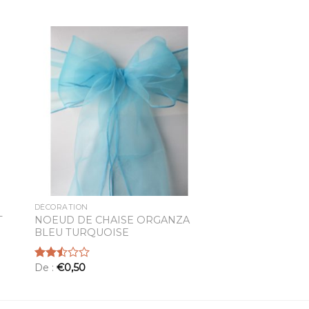
ter
Ajouter
a
à la
te
liste
ies
d’envies
DÉCORATION
T
NOEUD DE CHAISE ORGANZA
BLEU TURQUOISE
De :
€
0,50
Note
2.52
sur 5