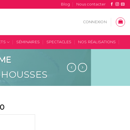
Blog
Nous contacter
CONNEXION
ETS
SÉMINAIRES
SPECTACLES
NOS RÉALISATIONS
RME
 HOUSSES
50