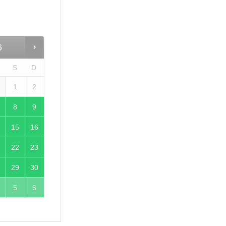
6
S
D
1
1
2
8
9
4
15
16
1
22
23
8
29
30
5
6