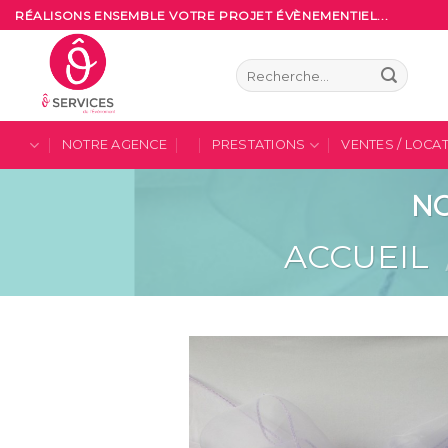
Skip
RÉALISONS ENSEMBLE VOTRE PROJET ÉVÈNEMENTIEL...
to
content
Recherche
pour :
NOTRE AGENCE
PRESTATIONS
VENTES / LOCA
NO
ACCUEIL