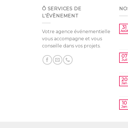
Ô SERVICES DE
NO
L'ÉVÈNEMENT
31
Votre agence événementielle
Août
vous accompagne et vous
conseille dans vos projets.
07
Juil
20
Jan
10
Jan