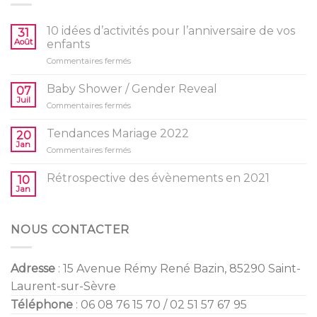
10 idées d’activités pour l’anniversaire de vos
31
Août
enfants
sur
Commentaires fermés
10
idées
Baby Shower / Gender Reveal
07
d’activités
Juil
sur
Commentaires fermés
pour
Baby
l’anniversaire
Shower
Tendances Mariage 2022
de
20
/
Jan
vos
sur
Commentaires fermés
Gender
enfants
Tendances
Reveal
Mariage
Rétrospective des évènements en 2021
10
2022
Jan
NOUS CONTACTER
Adresse
: 15 Avenue Rémy René Bazin, 85290 Saint-
Laurent-sur-Sèvre
Téléphone
: 06 08 76 15 70 / 02 51 57 67 95