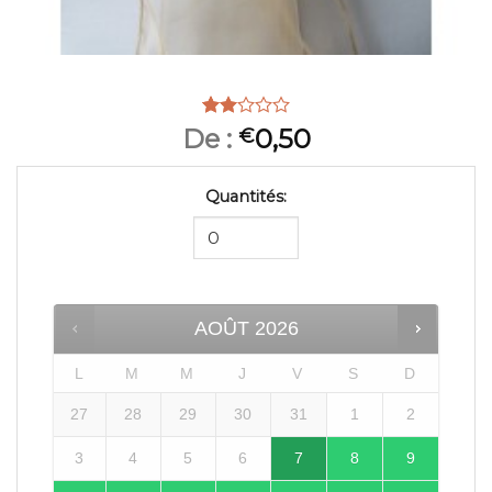
Noté
5
De :
0,50
€
2.00
sur
5
Quantités:
basé
sur
notations
client
AOÛT
2026
L
M
M
J
V
S
D
27
28
29
30
31
1
2
3
4
5
6
7
8
9