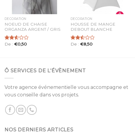
DÉCORATION
DÉCORATION
NOEUD DE CHAISE
HOUSSE DE MANGE
ORGANZA ARGENT / GRIS
DEBOUT BLANCHE
De :
€
0,50
De :
€
8,50
Note
Note
2.57
2.50
sur 5
sur 5
Ô SERVICES DE L'ÉVÈNEMENT
Votre agence événementielle vous accompagne et
vous conseille dans vos projets.
NOS DERNIERS ARTICLES