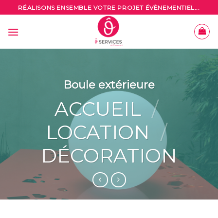
Skip
RÉALISONS ENSEMBLE VOTRE PROJET ÉVÈNEMENTIEL...
to
content
Boule extérieure
ACCUEIL
/
LOCATION
/
DÉCORATION