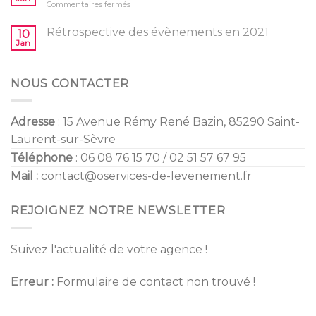
sur
Commentaires fermés
Gender
enfants
Tendances
Reveal
Mariage
Rétrospective des évènements en 2021
10
2022
Jan
NOUS CONTACTER
Adresse
: 15 Avenue Rémy René Bazin, 85290 Saint-
Laurent-sur-Sèvre
Téléphone
: 06 08 76 15 70 / 02 51 57 67 95
Mail :
contact@oservices-de-levenement.fr
REJOIGNEZ NOTRE NEWSLETTER
Suivez l'actualité de votre agence !
Erreur :
Formulaire de contact non trouvé !