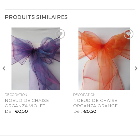
PRODUITS SIMILAIRES
Ajouter
Ajouter
à la
à la
liste
liste
d’envies
d’envies
DÉCORATION
DÉCORATION
NOEUD DE CHAISE
NOEUD DE CHAISE
ORGANZA VIOLET
ORGANZA ORANGE
De :
€
0,50
De :
€
0,50