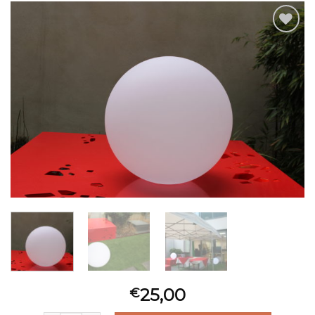
Ajouter
à la liste
d’envies
25,00
€