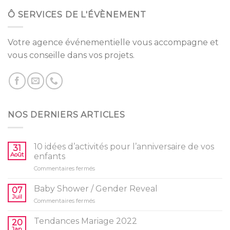
Ô SERVICES DE L'ÉVÈNEMENT
Votre agence événementielle vous accompagne et
vous conseille dans vos projets.
NOS DERNIERS ARTICLES
10 idées d’activités pour l’anniversaire de vos
31
Août
enfants
sur
Commentaires fermés
10
idées
Baby Shower / Gender Reveal
07
d’activités
Juil
sur
Commentaires fermés
pour
Baby
l’anniversaire
Shower
Tendances Mariage 2022
de
20
/
Jan
vos