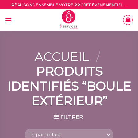
Skip
RÉALISONS ENSEMBLE VOTRE PROJET ÉVÈNEMENTIEL...
to
content
ACCUEIL
/
PRODUITS
IDENTIFIÉS “BOULE
EXTÉRIEUR”
FILTRER