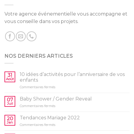
Votre agence événementielle vous accompagne et
vous conseille dans vos projets.
NOS DERNIERS ARTICLES
10 idées d’activités pour l’anniversaire de vos
31
Août
enfants
sur
Commentaires fermés
10
idées
Baby Shower / Gender Reveal
07
d’activités
Juil
sur
Commentaires fermés
pour
Baby
l’anniversaire
Shower
Tendances Mariage 2022
de
20
/
Jan
vos
sur
Commentaires fermés
Gender
enfants
Tendances
Reveal