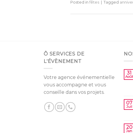
Posted in
fêtes
|
Tagged
annive
Ô SERVICES DE
NO
L'ÉVÈNEMENT
31
Votre agence événementielle
Août
vous accompagne et vous
conseille dans vos projets.
07
Juil
20
Jan