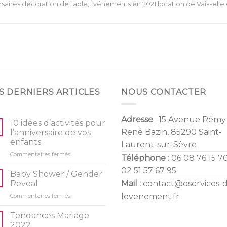
rsaires
,
décoration de table
,
Événements en 2021
,
location de Vaissell
S DERNIERS ARTICLES
NOUS CONTACTER
Adresse
: 15 Avenue Rémy
10 idées d’activités pour
René Bazin, 85290 Saint-
l’anniversaire de vos
enfants
Laurent-sur-Sèvre
sur
Commentaires fermés
Téléphone
: 06 08 76 15 70
10
02 51 57 67 95
idées
Baby Shower / Gender
d’activités
Reveal
Mail :
contact@oservices-
pour
sur
levenement.fr
Commentaires fermés
l’anniversaire
Baby
de
Shower
vos
Tendances Mariage
/
enfants
2022