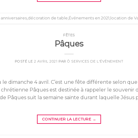
d
anniversaires
,
décoration de table
,
Événements en 2021
,
location de V
FÊTES
Pâques
POSTÉ LE
2 AVRIL 2021
PAR
Ô SERVICES DE L'ÉVÈNEMENT
le dimanche 4 avril. C’est une fête différente selon que l’
n chrétienne Pâques est destinée à rappeler le souvenir 
de Pâques suit la semaine sainte durant laquelle Jésus p
CONTINUER LA LECTURE
→