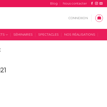
Blog
Nous contacter
CONNEXION
ETS
SÉMINAIRES
SPECTACLES
NOS RÉALISATIONS
E
21