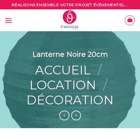
Skip
RÉALISONS ENSEMBLE VOTRE PROJET ÉVÈNEMENTIEL...
to
content
Lanterne Noire 20cm
ACCUEIL
/
LOCATION
/
DÉCORATION