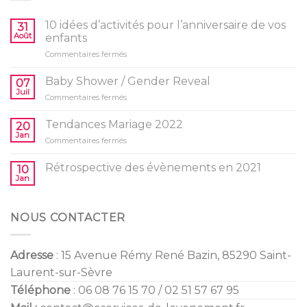
10 idées d’activités pour l’anniversaire de vos
31
Août
enfants
sur
Commentaires fermés
10
idées
Baby Shower / Gender Reveal
07
d’activités
Juil
sur
Commentaires fermés
pour
Baby
l’anniversaire
Shower
Tendances Mariage 2022
de
20
/
Jan
vos
sur
Commentaires fermés
Gender
enfants
Tendances
Reveal
Mariage
Rétrospective des évènements en 2021
10
2022
Jan
NOUS CONTACTER
Adresse
: 15 Avenue Rémy René Bazin, 85290 Saint-
Laurent-sur-Sèvre
Téléphone
: 06 08 76 15 70 / 02 51 57 67 95