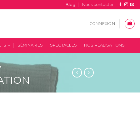
Blog
Nous contacter
CONNEXION
ETS
SÉMINAIRES
SPECTACLES
NOS RÉALISATIONS
A
ATION
 CHEMIN DE TABLE TERRACOTTA