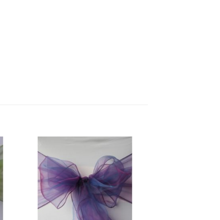
ter
Ajouter
a
à la
te
liste
ies
d’envies