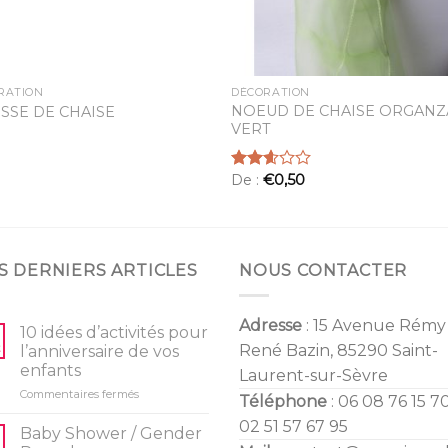
RATION
DÉCORATION
NOEUD DE CHAISE ORGANZ
SSE DE CHAISE
VERT
De :
€
0,50
Note
2.57
sur 5
S DERNIERS ARTICLES
NOUS CONTACTER
Adresse
: 15 Avenue Rémy
10 idées d’activités pour
René Bazin, 85290 Saint-
l’anniversaire de vos
enfants
Laurent-sur-Sèvre
sur
Commentaires fermés
Téléphone
: 06 08 76 15 70
10
02 51 57 67 95
idées
Baby Shower / Gender
d’activités