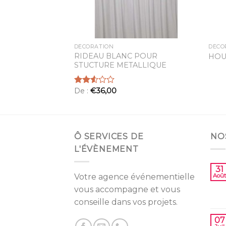
DÉCORATION
DÉCO
ISE ORGANZA
RIDEAU BLANC POUR
HOU
SE
STUCTURE METALLIQUE
De :
€
36,00
Note
2.55
sur 5
Ô SERVICES DE
NO
L'ÉVÈNEMENT
31
Votre agence événementielle
Août
vous accompagne et vous
conseille dans vos projets.
07