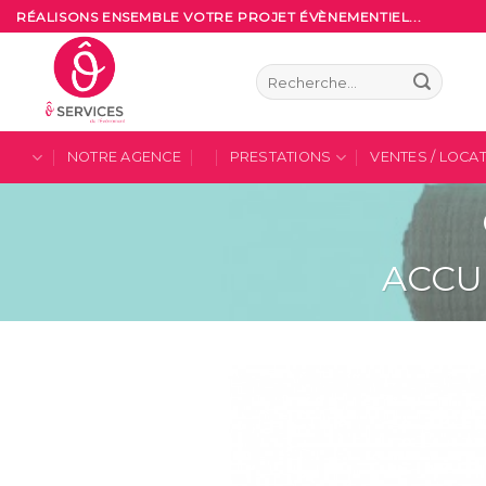
Skip
RÉALISONS ENSEMBLE VOTRE PROJET ÉVÈNEMENTIEL...
to
content
Recherche
pour :
NOTRE AGENCE
PRESTATIONS
VENTES / LOCA
ACCU