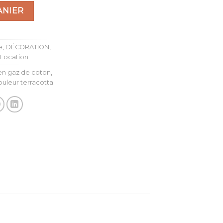
ANIER
e
,
DÉCORATION
,
Location
en gaz de coton
,
ouleur terracotta