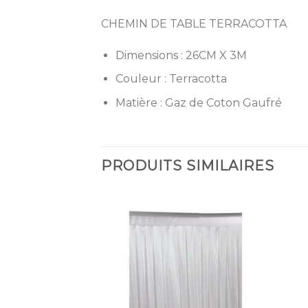
CHEMIN DE TABLE TERRACOTTA
Dimensions : 26CM X 3M
Couleur : Terracotta
Matière : Gaz de Coton Gaufré
PRODUITS SIMILAIRES
Ajouter
Ajouter
à la
à la
liste
liste
d’envies
d’envies