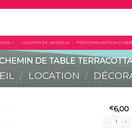
TIONS
LOCATION DE VAISSELLE
PERSONNALISATION D’OBJ
CHEMIN DE TABLE TERRACOTT
EIL
/
LOCATION
/
DÉCOR
6,00
€
quantité de
Ajouter