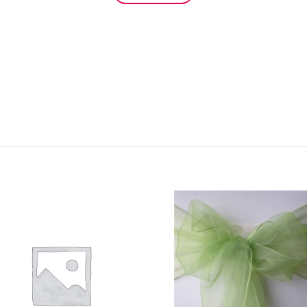
Ajouter
Ajou
à la
à l
liste
lis
d’envies
d’env