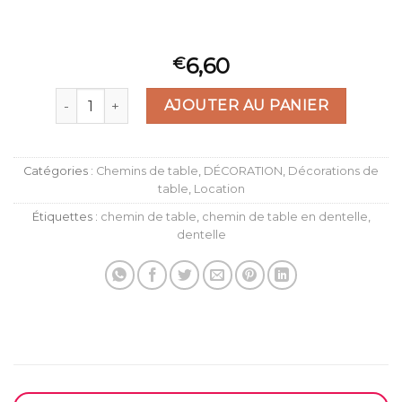
6,60
€
quantité de CHEMIN DE TABLE DENTELLE VERT D'
AJOUTER AU PANIER
Catégories :
Chemins de table
,
DÉCORATION
,
Décorations de
table
,
Location
Étiquettes :
chemin de table
,
chemin de table en dentelle
,
dentelle