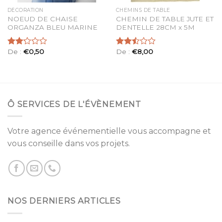
DÉCORATION
CHEMINS DE TABLE
NOEUD DE CHAISE
CHEMIN DE TABLE JUTE ET
ORGANZA BLEU MARINE
DENTELLE 28CM x 5M
De :
€
0,50
De :
€
8,00
Note
Note
2.20
2.47
sur 5
sur 5
Ô SERVICES DE L'ÉVÈNEMENT
Votre agence événementielle vous accompagne et
vous conseille dans vos projets.
NOS DERNIERS ARTICLES