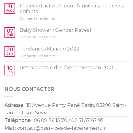
10 idées d’activités pour l’anniversaire de vos
31
Août
enfants
sur
Commentaires fermés
10
idées
Baby Shower / Gender Reveal
07
d’activités
Juil
sur
Commentaires fermés
pour
Baby
l’anniversaire
Shower
Tendances Mariage 2022
de
20
/
Jan
vos
sur
Commentaires fermés
Gender
enfants
Tendances
Reveal
Mariage
Rétrospective des évènements en 2021
10
2022
Jan
NOUS CONTACTER
Adresse
: 15 Avenue Rémy René Bazin, 85290 Saint-
Laurent-sur-Sèvre
Téléphone
: 06 08 76 15 70 / 02 51 57 67 95
Mail :
contact@oservices-de-levenement.fr