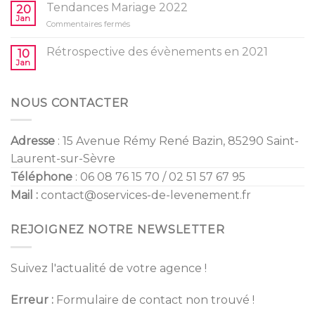
Shower
Tendances Mariage 2022
de
20
/
Jan
vos
sur
Commentaires fermés
Gender
enfants
Tendances
Reveal
Mariage
Rétrospective des évènements en 2021
10
2022
Jan
NOUS CONTACTER
Adresse
: 15 Avenue Rémy René Bazin, 85290 Saint-
Laurent-sur-Sèvre
Téléphone
: 06 08 76 15 70 / 02 51 57 67 95
Mail :
contact@oservices-de-levenement.fr
REJOIGNEZ NOTRE NEWSLETTER
Suivez l'actualité de votre agence !
Erreur :
Formulaire de contact non trouvé !