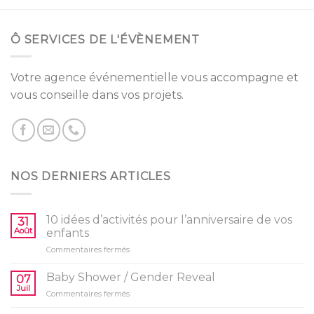
Ô SERVICES DE L'ÉVÈNEMENT
Votre agence événementielle vous accompagne et
vous conseille dans vos projets.
NOS DERNIERS ARTICLES
10 idées d’activités pour l’anniversaire de vos
31
Août
enfants
sur
Commentaires fermés
10
idées
Baby Shower / Gender Reveal
07
d’activités
Juil
sur
Commentaires fermés
pour
Baby
l’anniversaire