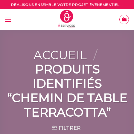
Skip
RÉALISONS ENSEMBLE VOTRE PROJET ÉVÈNEMENTIEL...
to
content
ACCUEIL
/
PRODUITS
IDENTIFIÉS
“CHEMIN DE TABLE
TERRACOTTA”
FILTRER