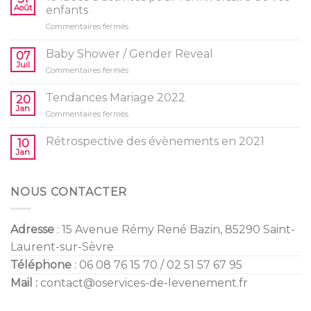
Août
enfants
sur
Commentaires fermés
10
idées
Baby Shower / Gender Reveal
07
d’activités
Juil
sur
Commentaires fermés
pour
Baby
l’anniversaire
Shower
Tendances Mariage 2022
de
20
/
Jan
vos
sur
Commentaires fermés
Gender
enfants
Tendances
Reveal
Mariage
Rétrospective des évènements en 2021
10
2022
Jan
NOUS CONTACTER
Adresse
: 15 Avenue Rémy René Bazin, 85290 Saint-
Laurent-sur-Sèvre
Téléphone
: 06 08 76 15 70 / 02 51 57 67 95
Mail :
contact@oservices-de-levenement.fr