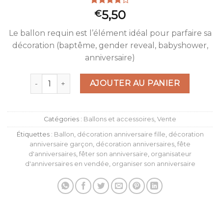
Noté
30
5,50
€
4.03
sur
5 basé
Le ballon requin est l’élément idéal pour parfaire sa
sur
notations
décoration (baptême, gender reveal, babyshower,
client
anniversaire)
quantité de Ballon Requin 102x62 cm
AJOUTER AU PANIER
Catégories :
Ballons et accessoires
,
Vente
Étiquettes :
Ballon
,
décoration anniversaire fille
,
décoration
anniversaire garçon
,
décoration anniversaires
,
fête
d'anniversaires
,
fêter son anniversaire
,
organisateur
d'anniversaires en vendée
,
organiser son anniversaire