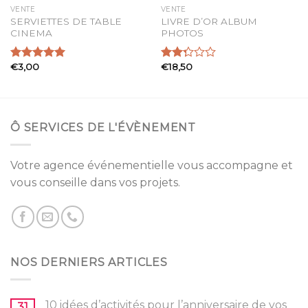
VENTE
VENTE
SERVIETTES DE TABLE
LIVRE D’OR ALBUM
CINEMA
PHOTOS
€
3,00
€
18,50
Note
5.00
Note
sur 5
2.29
sur 5
Ô SERVICES DE L'ÉVÈNEMENT
Votre agence événementielle vous accompagne et
vous conseille dans vos projets.
NOS DERNIERS ARTICLES
10 idées d’activités pour l’anniversaire de vos
31