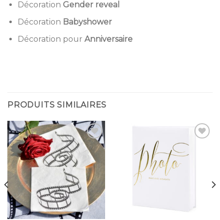
Décoration
Gender reveal
Décoration
Babyshower
Décoration pour
Anniversaire
PRODUITS SIMILAIRES
Ajouter
Ajouter
à la
à la
liste
liste
d’envies
d’envies