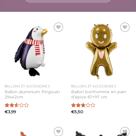
Ajouter
Ajouter
à la
à la
liste
liste
d’envies
d’envies
BALLONS ET ACCESSOIRES
BALLONS ET ACCESSOIRES
Ballon aluminium Pingouin
Ballon bonhomme en pain
29x42cm
d’épice 67×97 cm
€
3,99
€
5,50
Note
Note
2.53
2.80
sur 5
sur 5