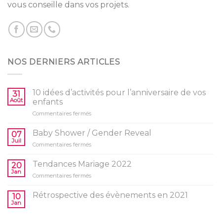
vous conseille dans vos projets.
NOS DERNIERS ARTICLES
10 idées d’activités pour l’anniversaire de vos
31
Août
enfants
sur
Commentaires fermés
10
idées
Baby Shower / Gender Reveal
07
d’activités
Juil
sur
Commentaires fermés
pour
Baby
l’anniversaire
Shower
Tendances Mariage 2022
de
20
/
Jan
vos
sur
Commentaires fermés
Gender
enfants
Tendances
Reveal
Mariage
Rétrospective des évènements en 2021
10
2022
Jan