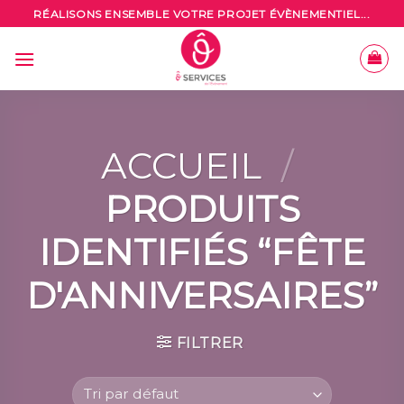
Skip
RÉALISONS ENSEMBLE VOTRE PROJET ÉVÈNEMENTIEL...
to
content
ACCUEIL
/
PRODUITS
IDENTIFIÉS “FÊTE
D'ANNIVERSAIRES”
FILTRER