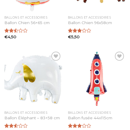
BALLONS ET ACCESSOIRES
BALLONS ET ACCESSOIRES
Ballon Chien 56×65 cm
Ballon Chien 96x58cm
€
4,50
€
5,50
Note
Note
2.51
3.00
sur 5
sur 5
Ajouter
Ajouter
à la
à la
liste
liste
d’envies
d’envies
BALLONS ET ACCESSOIRES
BALLONS ET ACCESSOIRES
Ballon Éléphant – 83×58 cm
Ballon fusée 44x115cm