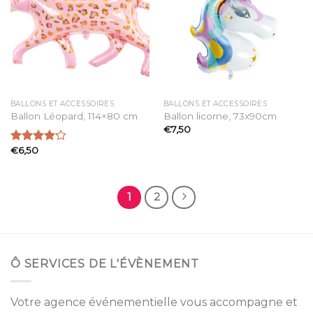
Ajouter
Ajouter
à la
à la
liste
liste
d’envies
d’envies
BALLONS ET ACCESSOIRES
BALLONS ET ACCESSOIRES
Ballon Léopard, 114×80 cm
Ballon licorne, 73x90cm
€
7,50
€
6,50
Note
4.14
sur 5
1
2
Ô SERVICES DE L'ÉVÈNEMENT
Votre agence événementielle vous accompagne et