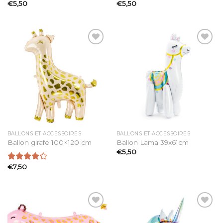
€
5,50
€
5,50
Note
Note
2.52
2.92
sur 5
sur 5
Ajouter
Ajouter
à la
à la
liste
liste
d’envies
d’envies
BALLONS ET ACCESSOIRES
BALLONS ET ACCESSOIRES
Ballon girafe 100×120 cm
Ballon Lama 39x61cm
€
5,50
€
7,50
Note
4.19
sur 5