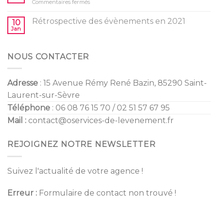
sur
Commentaires fermés
Gender
enfants
Tendances
Reveal
Mariage
Rétrospective des évènements en 2021
10
2022
Jan
NOUS CONTACTER
Adresse
: 15 Avenue Rémy René Bazin, 85290 Saint-
Laurent-sur-Sèvre
Téléphone
: 06 08 76 15 70 / 02 51 57 67 95
Mail :
contact@oservices-de-levenement.fr
REJOIGNEZ NOTRE NEWSLETTER
Suivez l'actualité de votre agence !
Erreur :
Formulaire de contact non trouvé !