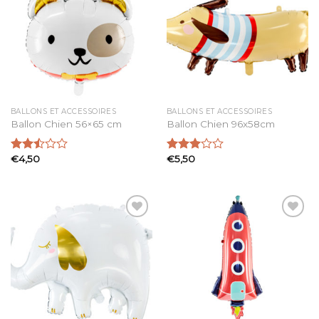
Ajouter
Ajouter
à la
à la
liste
liste
d’envies
d’envies
BALLONS ET ACCESSOIRES
BALLONS ET ACCESSOIRES
Ballon Chien 56×65 cm
Ballon Chien 96x58cm
€
4,50
€
5,50
Note
Note
2.51
3.00
sur 5
sur 5
Ajouter
Ajouter
à la
à la
liste
liste
d’envies
d’envies