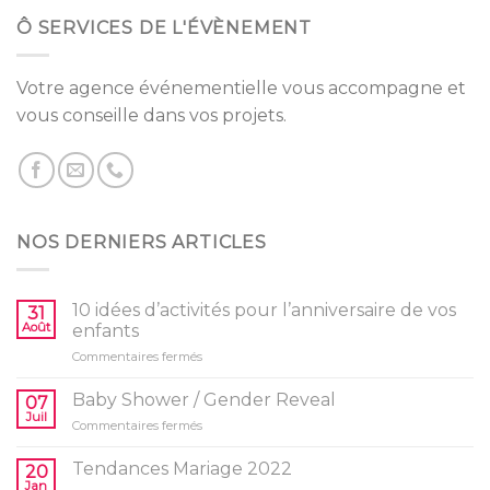
Ô SERVICES DE L'ÉVÈNEMENT
Votre agence événementielle vous accompagne et
vous conseille dans vos projets.
NOS DERNIERS ARTICLES
10 idées d’activités pour l’anniversaire de vos
31
Août
enfants
sur
Commentaires fermés
10
idées
Baby Shower / Gender Reveal
07
d’activités
Juil
sur
Commentaires fermés
pour
Baby
l’anniversaire
Shower
Tendances Mariage 2022
de
20
/
Jan
vos