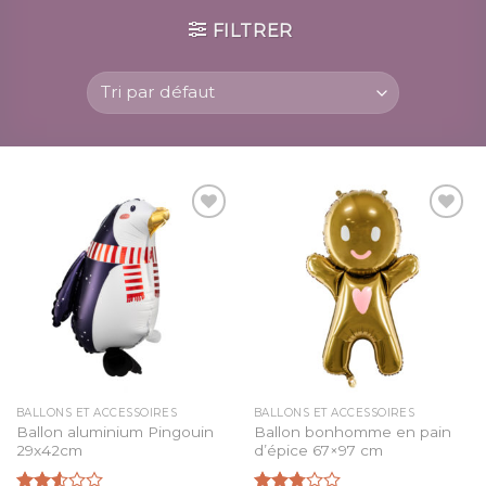
FILTRER
Ajouter
Ajouter
à la
à la
liste
liste
d’envies
d’envies
BALLONS ET ACCESSOIRES
BALLONS ET ACCESSOIRES
Ballon aluminium Pingouin
Ballon bonhomme en pain
29x42cm
d’épice 67×97 cm