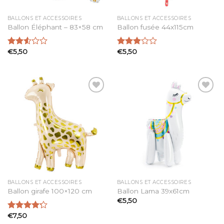
BALLONS ET ACCESSOIRES
BALLONS ET ACCESSOIRES
Ballon Éléphant – 83×58 cm
Ballon fusée 44x115cm
€
5,50
€
5,50
Note
Note
2.52
2.92
sur 5
sur 5
Ajouter
Ajouter
à la
à la
liste
liste
d’envies
d’envies
BALLONS ET ACCESSOIRES
BALLONS ET ACCESSOIRES
Ballon girafe 100×120 cm
Ballon Lama 39x61cm
€
5,50
€
7,50
Note
4.19