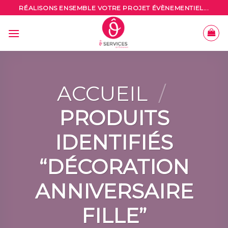
Skip
RÉALISONS ENSEMBLE VOTRE PROJET ÉVÈNEMENTIEL...
to
content
ACCUEIL
/
PRODUITS
IDENTIFIÉS
“DÉCORATION
ANNIVERSAIRE
FILLE”