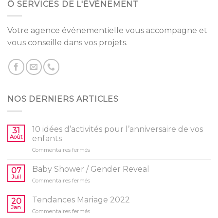
Ô SERVICES DE L'ÉVÈNEMENT
Votre agence événementielle vous accompagne et
vous conseille dans vos projets.
NOS DERNIERS ARTICLES
10 idées d’activités pour l’anniversaire de vos
31
Août
enfants
sur
Commentaires fermés
10
idées
Baby Shower / Gender Reveal
07
d’activités
Juil
sur
Commentaires fermés
pour
Baby
l’anniversaire
Shower
Tendances Mariage 2022
de
20
/
Jan
vos
sur
Commentaires fermés
Gender
enfants