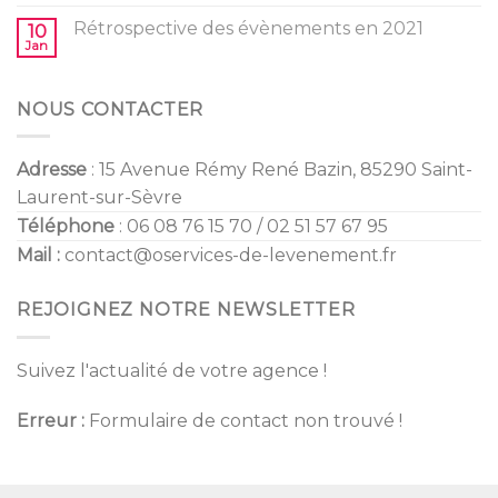
Tendances
Reveal
Mariage
Rétrospective des évènements en 2021
10
2022
Jan
NOUS CONTACTER
Adresse
: 15 Avenue Rémy René Bazin, 85290 Saint-
Laurent-sur-Sèvre
Téléphone
: 06 08 76 15 70 / 02 51 57 67 95
Mail :
contact@oservices-de-levenement.fr
REJOIGNEZ NOTRE NEWSLETTER
Suivez l'actualité de votre agence !
Erreur :
Formulaire de contact non trouvé !