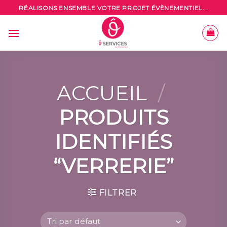
Skip
RÉALISONS ENSEMBLE VOTRE PROJET ÉVÈNEMENTIEL...
to
content
ACCUEIL
/
PRODUITS
IDENTIFIÉS
“VERRERIE”
FILTRER