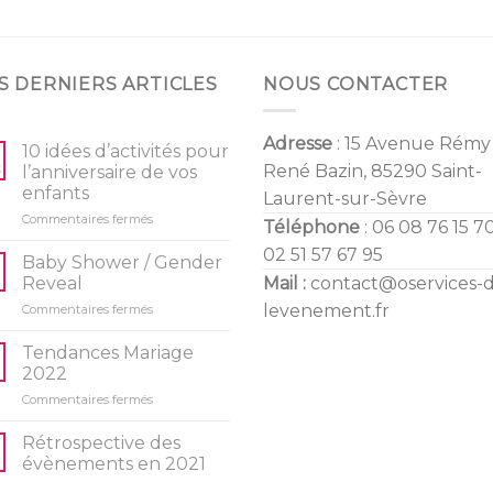
S DERNIERS ARTICLES
NOUS CONTACTER
Adresse
: 15 Avenue Rémy
10 idées d’activités pour
René Bazin, 85290 Saint-
l’anniversaire de vos
enfants
Laurent-sur-Sèvre
sur
Commentaires fermés
Téléphone
: 06 08 76 15 70
10
02 51 57 67 95
idées
Baby Shower / Gender
d’activités
Reveal
Mail :
contact@oservices-
pour
sur
levenement.fr
Commentaires fermés
l’anniversaire
Baby
de
Shower
vos
Tendances Mariage
/
enfants
2022
Gender
sur
Commentaires fermés
Reveal
Tendances
Mariage
Rétrospective des
2022
évènements en 2021