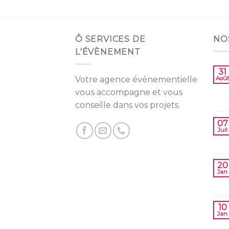
Ô SERVICES DE
NO
L'ÉVÈNEMENT
31
Votre agence événementielle
Août
vous accompagne et vous
conseille dans vos projets.
07
Juil
20
Jan
10
Jan