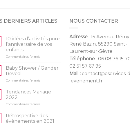
sur 5
S DERNIERS ARTICLES
NOUS CONTACTER
Adresse
: 15 Avenue Rémy
10 idées d’activités pour
René Bazin, 85290 Saint-
l’anniversaire de vos
enfants
Laurent-sur-Sèvre
sur
Commentaires fermés
Téléphone
: 06 08 76 15 70
10
02 51 57 67 95
idées
Baby Shower / Gender
d’activités
Reveal
Mail :
contact@oservices-
pour
sur
levenement.fr
Commentaires fermés
l’anniversaire
Baby
de
Shower
vos
Tendances Mariage
/
enfants
2022
Gender
sur
Commentaires fermés
Reveal
Tendances
Mariage
Rétrospective des
2022
évènements en 2021