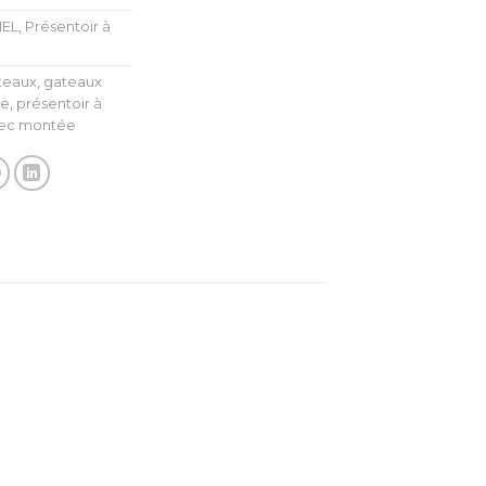
IEL
,
Présentoir à
teaux
,
gateaux
ée
,
présentoir à
iec montée