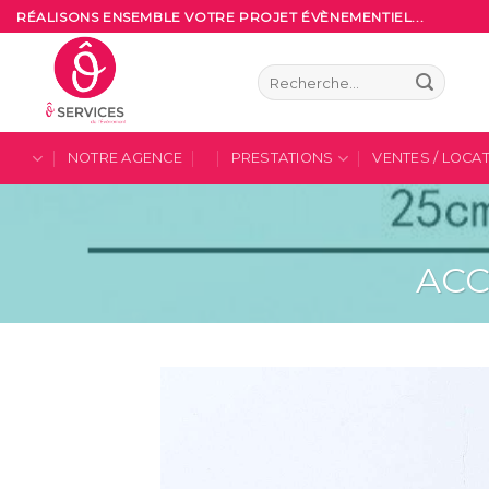
Skip
RÉALISONS ENSEMBLE VOTRE PROJET ÉVÈNEMENTIEL...
to
content
Recherche
pour :
NOTRE AGENCE
PRESTATIONS
VENTES / LOCA
ACC