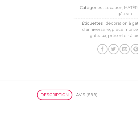
Catégories :
Location
,
MATÉR
gâteau
Étiquettes :
décoration à ga
d'anniversaire
,
pièce mont
gateaux
,
présentoir à p
DESCRIPTION
AVIS (898)