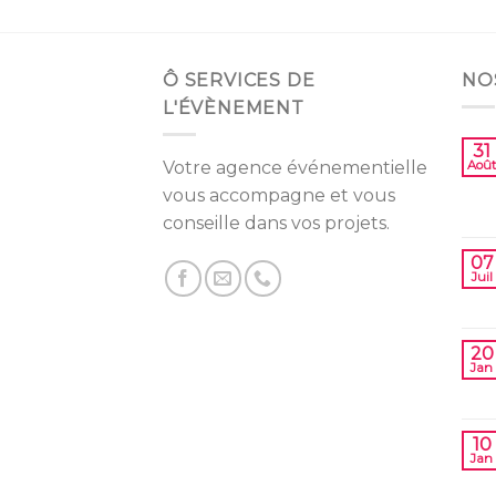
Ô SERVICES DE
NO
L'ÉVÈNEMENT
31
Votre agence événementielle
Août
vous accompagne et vous
conseille dans vos projets.
07
Juil
20
Jan
10
Jan