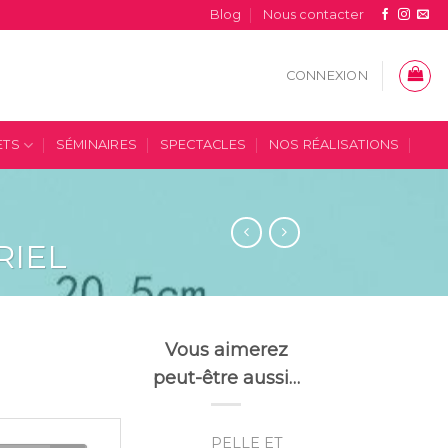
Blog
Nous contacter
CONNEXION
ETS
SÉMINAIRES
SPECTACLES
NOS RÉALISATIONS
RIEL
Vous aimerez
peut-être aussi…
PELLE ET