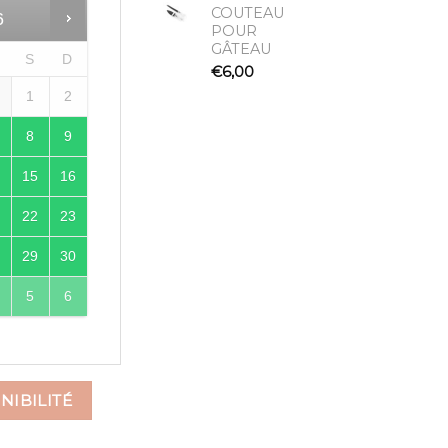
COUTEAU
6
POUR
GÂTEAU
S
D
€
6,00
1
1
2
8
9
4
15
16
1
22
23
8
29
30
5
6
NIBILITÉ