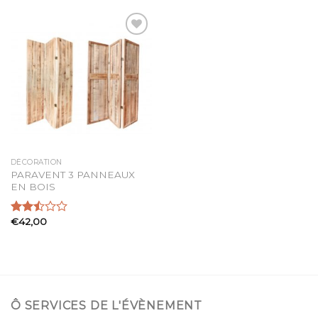
sur 5
Ajouter
à la
liste
d’envies
DÉCORATION
PARAVENT 3 PANNEAUX
EN BOIS
€
42,00
Note
2.50
sur 5
Ô SERVICES DE L'ÉVÈNEMENT