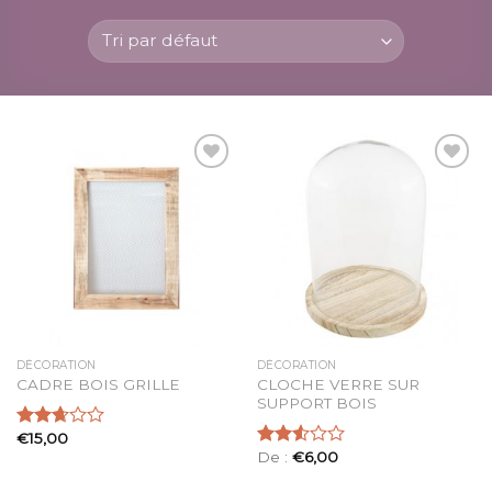
Ajouter
Ajouter
à la
à la
liste
liste
d’envies
d’envies
DÉCORATION
DÉCORATION
CLOCHE VERRE SUR
CADRE BOIS GRILLE
SUPPORT BOIS
€
15,00
Note
De :
€
6,00
2.69
Note
sur 5
2.53