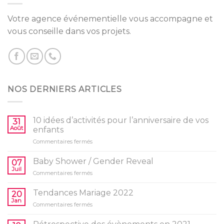
Votre agence événementielle vous accompagne et
vous conseille dans vos projets.
NOS DERNIERS ARTICLES
10 idées d’activités pour l’anniversaire de vos
31
Août
enfants
sur
Commentaires fermés
10
idées
Baby Shower / Gender Reveal
07
d’activités
Juil
sur
Commentaires fermés
pour
Baby
l’anniversaire
Shower
Tendances Mariage 2022
de
20
/
Jan
vos
sur
Commentaires fermés
Gender
enfants
Tendances
Reveal
Mariage