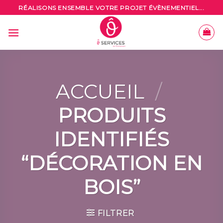
Skip
RÉALISONS ENSEMBLE VOTRE PROJET ÉVÈNEMENTIEL...
to
content
ACCUEIL
/
PRODUITS
IDENTIFIÉS
“DÉCORATION EN
BOIS”
FILTRER