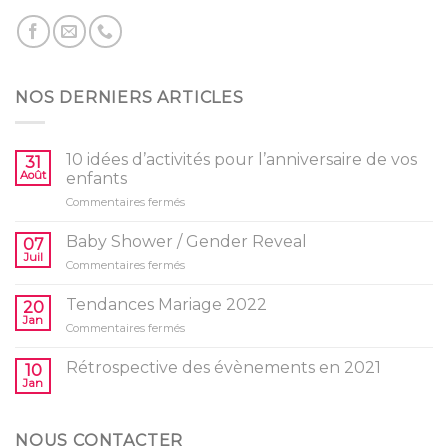
NOS DERNIERS ARTICLES
10 idées d’activités pour l’anniversaire de vos
31
Août
enfants
sur
Commentaires fermés
10
idées
Baby Shower / Gender Reveal
07
d’activités
Juil
sur
Commentaires fermés
pour
Baby
l’anniversaire
Shower
Tendances Mariage 2022
de
20
/
Jan
vos
sur
Commentaires fermés
Gender
enfants
Tendances
Reveal
Mariage
Rétrospective des évènements en 2021
10
2022
Jan
NOUS CONTACTER