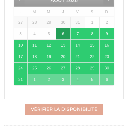
AOÛT
2026
client
L
M
M
J
V
S
D
27
28
29
30
31
1
2
3
4
5
6
7
8
9
10
11
12
13
14
15
16
17
18
19
20
21
22
23
24
25
26
27
28
29
30
31
1
2
3
4
5
6
VÉRIFIER LA DISPONIBILITÉ