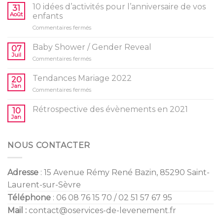
10 idées d’activités pour l’anniversaire de vos
31
Août
enfants
sur
Commentaires fermés
10
idées
Baby Shower / Gender Reveal
07
d’activités
Juil
sur
Commentaires fermés
pour
Baby
l’anniversaire
Shower
Tendances Mariage 2022
de
20
/
Jan
vos
sur
Commentaires fermés
Gender
enfants
Tendances
Reveal
Mariage
Rétrospective des évènements en 2021
10
2022
Jan
NOUS CONTACTER
Adresse
: 15 Avenue Rémy René Bazin, 85290 Saint-
Laurent-sur-Sèvre
Téléphone
: 06 08 76 15 70 / 02 51 57 67 95
Mail :
contact@oservices-de-levenement.fr