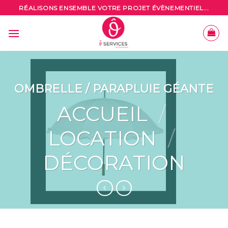
Skip
RÉALISONS ENSEMBLE VOTRE PROJET ÉVÈNEMENTIEL...
to
content
OMBRELLE / PARAPLUIE GÉANTE
ACCUEIL
/
LOCATION
/
DÉCORATION