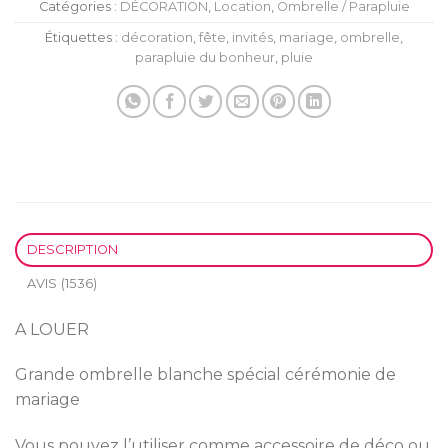
Catégories :
DÉCORATION
,
Location
,
Ombrelle / Parapluie
Étiquettes :
décoration
,
fête
,
invités
,
mariage
,
ombrelle
,
parapluie du bonheur
,
pluie
DESCRIPTION
AVIS (1536)
A LOUER
Grande ombrelle blanche spécial cérémonie de
mariage
Vous pouvez l’utiliser comme accessoire de déco ou