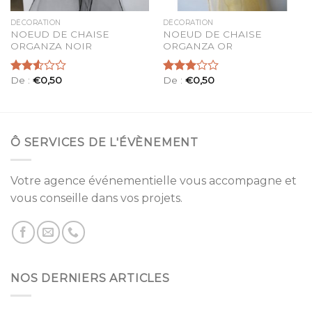
DÉCORATION
DÉCORATION
NOEUD DE CHAISE
NOEUD DE CHAISE
ORGANZA NOIR
ORGANZA OR
De :
€
0,50
De :
€
0,50
Note
Note
2.55
3.00
sur 5
sur 5
Ô SERVICES DE L'ÉVÈNEMENT
Votre agence événementielle vous accompagne et
vous conseille dans vos projets.
NOS DERNIERS ARTICLES