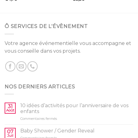
2.25
2.50
sur 5
sur 5
Ô SERVICES DE L'ÉVÈNEMENT
Votre agence événementielle vous accompagne et
vous conseille dans vos projets.
NOS DERNIERS ARTICLES
10 idées d’activités pour l’anniversaire de vos
31
Août
enfants
sur
Commentaires fermés
10
idées
Baby Shower / Gender Reveal
07
d’activités
Juil
sur