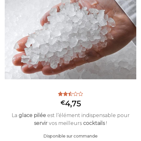
Ajouter
à la liste
d’envies
Noté
14486
4,75
€
2.52
sur 5
La
glace pilée
est l’élément indispensable pour
basé
sur
servir
vos meilleurs
cocktails
!
notations
client
Disponible sur commande