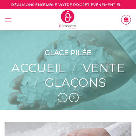
Skip
RÉALISONS ENSEMBLE VOTRE PROJET ÉVÈNEMENTIEL...
to
content
GLACE PILÉE
ACCUEIL
/
VENTE
/
GLAÇONS