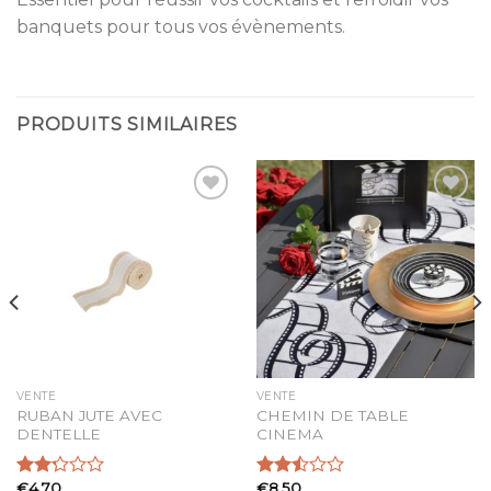
banquets pour tous vos évènements.
PRODUITS SIMILAIRES
Ajouter
Ajouter
à la
à la
liste
liste
d’envies
d’envies
VENTE
VENTE
RUBAN JUTE AVEC
CHEMIN DE TABLE
DENTELLE
CINEMA
€
4,70
€
8,50
Note
Note