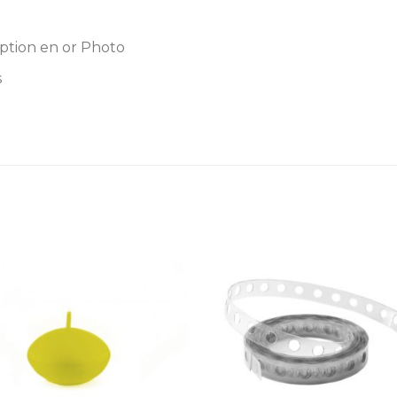
ption en or Photo
s
Ajouter
Ajou
à la
à l
liste
lis
d’envies
d’env