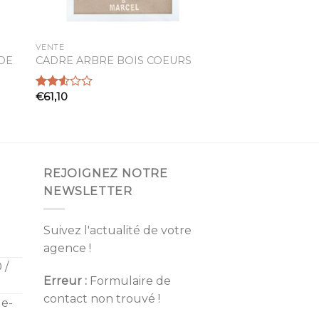
VENTE
DE
CADRE ARBRE BOIS COEURS
€
61,10
Note
2.55
sur 5
REJOIGNEZ NOTRE
NEWSLETTER
Suivez l'actualité de votre
agence !
 /
Erreur :
Formulaire de
contact non trouvé !
de-