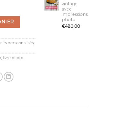
 LIVRE D'OR ALBUM PHOTOS
vintage
avec
impressions
photo
ANIER
€
480,00
irs personnalisés
,
o
,
livre photo
,