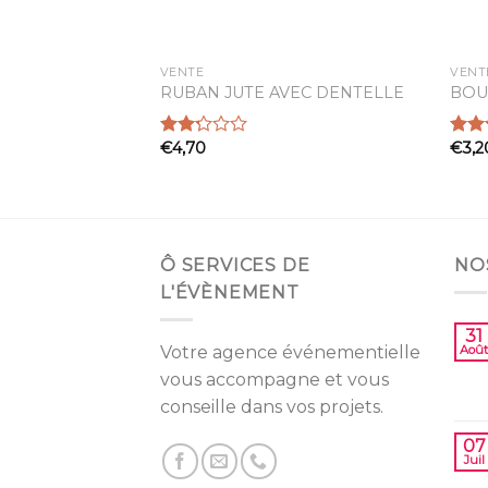
VENTE
VENT
0 COEURS BOIS
RUBAN JUTE AVEC DENTELLE
BOU
€
4,70
€
3,2
Note
Note
2.25
2.68
sur 5
sur 
Ô SERVICES DE
NO
L'ÉVÈNEMENT
31
Votre agence événementielle
Août
vous accompagne et vous
conseille dans vos projets.
07
Juil