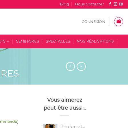
Blog
Nous contacter
CONNEXION
ETS
SÉMINAIRES
SPECTACLES
NOS RÉALISATIONS
IRES
Vous aimerez
peut-être aussi…
 commandé)
Photomaton