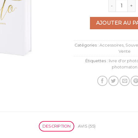
sur
quantité de
à la liste
notations
d’envies
client
AJOUTER AU P
Catégories :
Accessoires
,
Souven
Vente
Étiquettes :
livre d'or phot
photomaton
DESCRIPTION
AVIS (55)