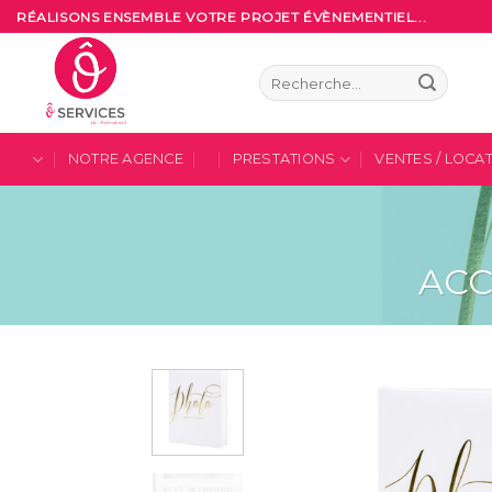
Skip
RÉALISONS ENSEMBLE VOTRE PROJET ÉVÈNEMENTIEL...
to
content
Recherche
pour :
NOTRE AGENCE
PRESTATIONS
VENTES / LOCA
ACC