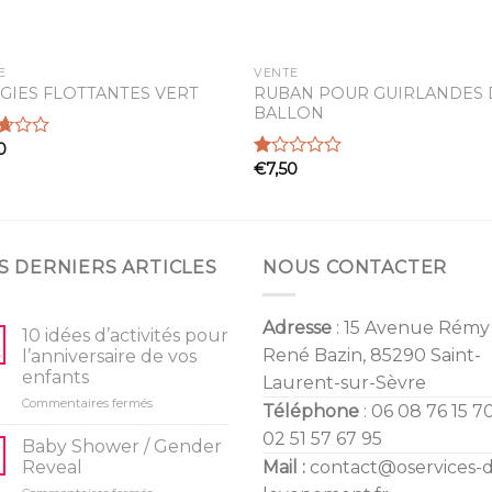
E
VENTE
RUBAN POUR GUIRLANDES 
GIES FLOTTANTES VERT
BALLON
0
€
7,50
Note
5
1.00
sur
5
S DERNIERS ARTICLES
NOUS CONTACTER
Adresse
: 15 Avenue Rémy
10 idées d’activités pour
René Bazin, 85290 Saint-
l’anniversaire de vos
enfants
Laurent-sur-Sèvre
sur
Commentaires fermés
Téléphone
: 06 08 76 15 70
10
02 51 57 67 95
idées
Baby Shower / Gender
d’activités
Reveal
Mail :
contact@oservices-
pour