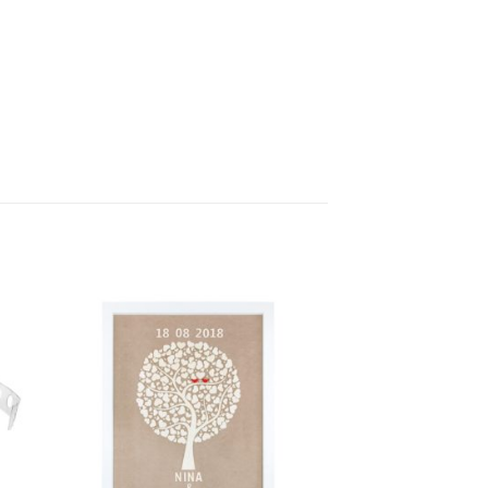
ter
Ajouter
a
à la
te
liste
ies
d’envies