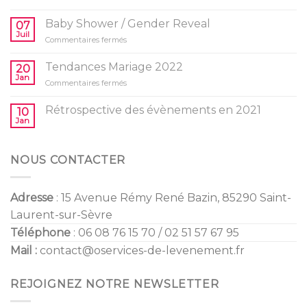
10
idées
Baby Shower / Gender Reveal
07
d’activités
Juil
sur
Commentaires fermés
pour
Baby
l’anniversaire
Shower
Tendances Mariage 2022
de
20
/
Jan
vos
sur
Commentaires fermés
Gender
enfants
Tendances
Reveal
Mariage
Rétrospective des évènements en 2021
10
2022
Jan
NOUS CONTACTER
Adresse
: 15 Avenue Rémy René Bazin, 85290 Saint-
Laurent-sur-Sèvre
Téléphone
: 06 08 76 15 70 / 02 51 57 67 95
Mail :
contact@oservices-de-levenement.fr
REJOIGNEZ NOTRE NEWSLETTER