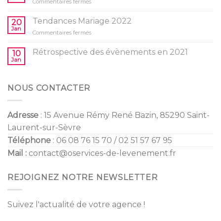
sur
Commentaires fermés
pour
Baby
l’anniversaire
Shower
Tendances Mariage 2022
de
20
/
Jan
vos
sur
Commentaires fermés
Gender
enfants
Tendances
Reveal
Mariage
Rétrospective des évènements en 2021
10
2022
Jan
NOUS CONTACTER
Adresse
: 15 Avenue Rémy René Bazin, 85290 Saint-
Laurent-sur-Sèvre
Téléphone
: 06 08 76 15 70 / 02 51 57 67 95
Mail :
contact@oservices-de-levenement.fr
REJOIGNEZ NOTRE NEWSLETTER
Suivez l'actualité de votre agence !