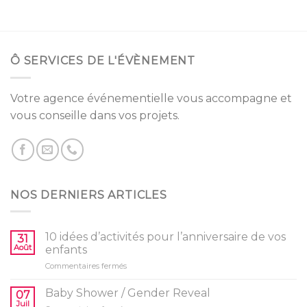
2.49
sur 5
Ô SERVICES DE L'ÉVÈNEMENT
Votre agence événementielle vous accompagne et
vous conseille dans vos projets.
NOS DERNIERS ARTICLES
10 idées d’activités pour l’anniversaire de vos
31
Août
enfants
sur
Commentaires fermés
10
idées
Baby Shower / Gender Reveal
07
d’activités
Juil