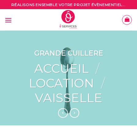
Skip
RÉALISONS ENSEMBLE VOTRE PROJET ÉVÈNEMENTIEL...
to
content
GRANDE CUILLERE
ACCUEIL
/
LOCATION
/
VAISSELLE