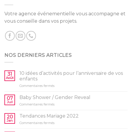
Votre agence événementielle vous accompagne et
vous conseille dans vos projets.
NOS DERNIERS ARTICLES
10 idées d’activités pour l’anniversaire de vos
31
Août
enfants
sur
Commentaires fermés
10
idées
Baby Shower / Gender Reveal
07
d’activités
Juil
sur
Commentaires fermés
pour
Baby
l’anniversaire
Shower
Tendances Mariage 2022
de
20
/
Jan
vos
sur
Commentaires fermés
Gender
enfants
Tendances
Reveal