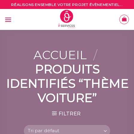
Skip
RÉALISONS ENSEMBLE VOTRE PROJET ÉVÈNEMENTIEL...
to
content
ACCUEIL
/
PRODUITS
IDENTIFIÉS “THÈME
VOITURE”
FILTRER