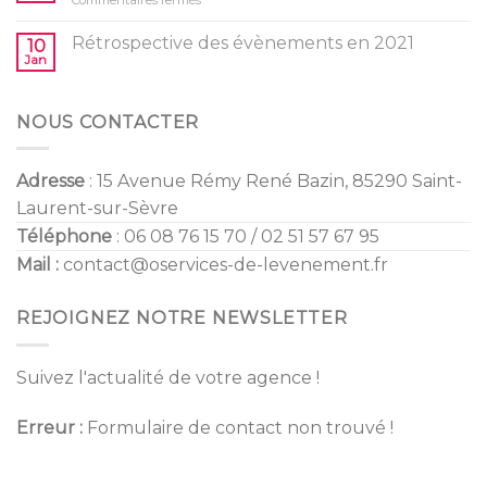
Gender
enfants
Tendances
Reveal
Mariage
Rétrospective des évènements en 2021
10
2022
Jan
NOUS CONTACTER
Adresse
: 15 Avenue Rémy René Bazin, 85290 Saint-
Laurent-sur-Sèvre
Téléphone
: 06 08 76 15 70 / 02 51 57 67 95
Mail :
contact@oservices-de-levenement.fr
REJOIGNEZ NOTRE NEWSLETTER
Suivez l'actualité de votre agence !
Erreur :
Formulaire de contact non trouvé !