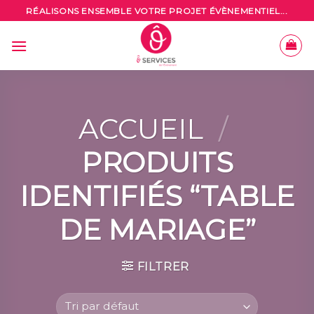
Skip
RÉALISONS ENSEMBLE VOTRE PROJET ÉVÈNEMENTIEL...
to
content
ACCUEIL
/
PRODUITS
IDENTIFIÉS “TABLE
DE MARIAGE”
FILTRER