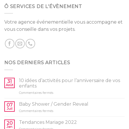
Ô SERVICES DE L'ÉVÈNEMENT
Votre agence événementielle vous accompagne et
vous conseille dans vos projets.
NOS DERNIERS ARTICLES
10 idées d’activités pour l’anniversaire de vos
31
Août
enfants
sur
Commentaires fermés
10
idées
Baby Shower / Gender Reveal
07
d’activités
Juil
sur
Commentaires fermés
pour
Baby
l’anniversaire
Shower
Tendances Mariage 2022
de
20
/
Jan
vos
sur
Commentaires fermés