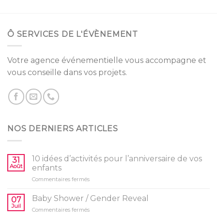
Ô SERVICES DE L'ÉVÈNEMENT
Votre agence événementielle vous accompagne et
vous conseille dans vos projets.
NOS DERNIERS ARTICLES
10 idées d’activités pour l’anniversaire de vos
31
Août
enfants
sur
Commentaires fermés
10
idées
Baby Shower / Gender Reveal
07
d’activités
Juil
sur
Commentaires fermés
pour