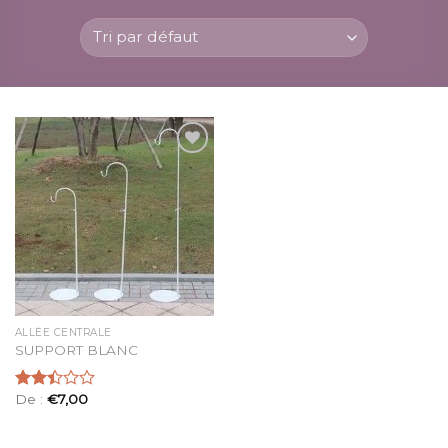
Ajouter
à la
liste
d’envies
ALLÉE CENTRALE
SUPPORT BLANC
De :
€
7,00
Note
2.43
sur 5