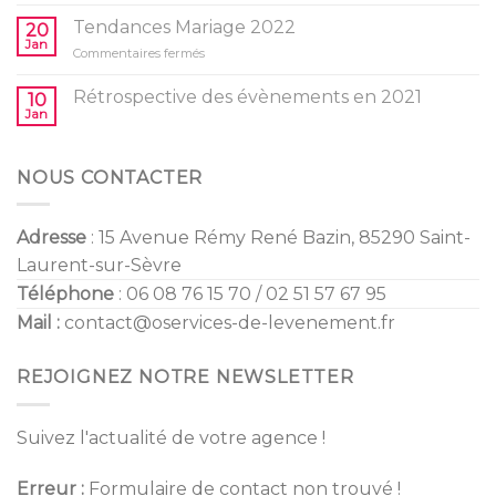
Baby
l’anniversaire
Shower
Tendances Mariage 2022
de
20
/
Jan
vos
sur
Commentaires fermés
Gender
enfants
Tendances
Reveal
Mariage
Rétrospective des évènements en 2021
10
2022
Jan
NOUS CONTACTER
Adresse
: 15 Avenue Rémy René Bazin, 85290 Saint-
Laurent-sur-Sèvre
Téléphone
: 06 08 76 15 70 / 02 51 57 67 95
Mail :
contact@oservices-de-levenement.fr
REJOIGNEZ NOTRE NEWSLETTER
Suivez l'actualité de votre agence !
Erreur :
Formulaire de contact non trouvé !