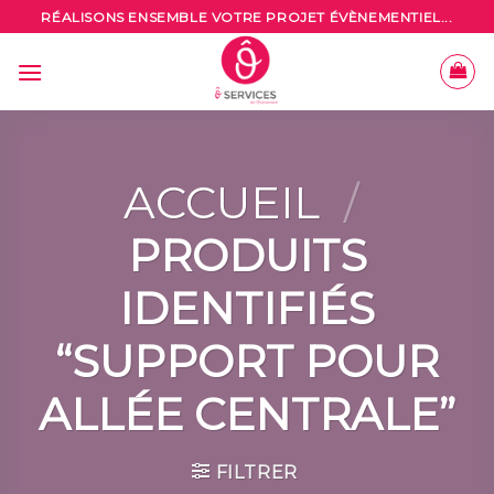
Skip
RÉALISONS ENSEMBLE VOTRE PROJET ÉVÈNEMENTIEL...
to
content
ACCUEIL
/
PRODUITS
IDENTIFIÉS
“SUPPORT POUR
ALLÉE CENTRALE”
FILTRER