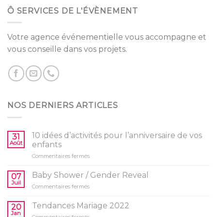
Ô SERVICES DE L'ÉVÈNEMENT
Votre agence événementielle vous accompagne et
vous conseille dans vos projets.
NOS DERNIERS ARTICLES
10 idées d’activités pour l’anniversaire de vos
31
Août
enfants
sur
Commentaires fermés
10
idées
Baby Shower / Gender Reveal
07
d’activités
Juil
sur
Commentaires fermés
pour
Baby
l’anniversaire
Shower
Tendances Mariage 2022
de
20
/
Jan
vos
sur
Commentaires fermés