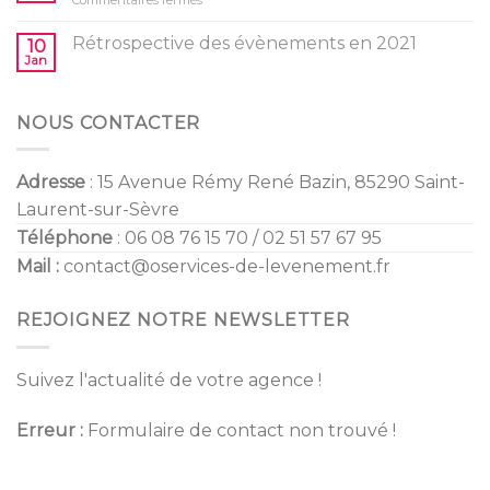
Gender
enfants
Tendances
Reveal
Mariage
Rétrospective des évènements en 2021
10
2022
Jan
NOUS CONTACTER
Adresse
: 15 Avenue Rémy René Bazin, 85290 Saint-
Laurent-sur-Sèvre
Téléphone
: 06 08 76 15 70 / 02 51 57 67 95
Mail :
contact@oservices-de-levenement.fr
REJOIGNEZ NOTRE NEWSLETTER
Suivez l'actualité de votre agence !
Erreur :
Formulaire de contact non trouvé !