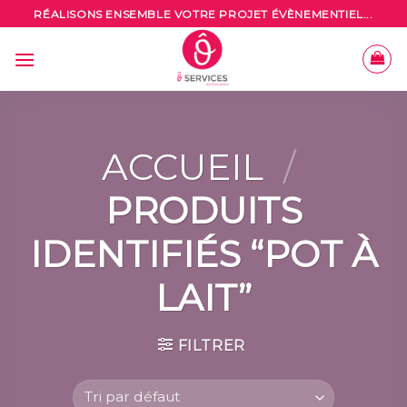
Skip
RÉALISONS ENSEMBLE VOTRE PROJET ÉVÈNEMENTIEL...
to
content
ACCUEIL
/
PRODUITS
IDENTIFIÉS “POT À
LAIT”
FILTRER