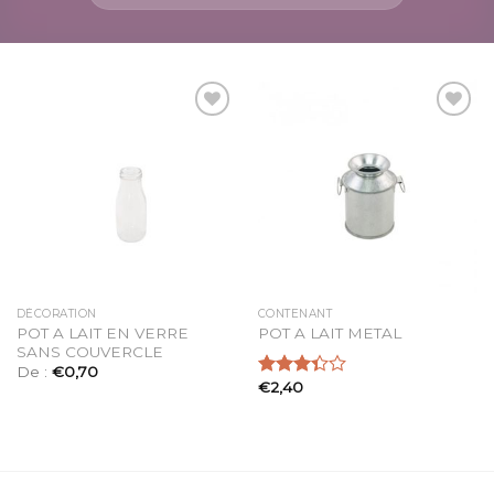
Ajouter
Ajouter
à la
à la
liste
liste
d’envies
d’envies
DÉCORATION
CONTENANT
POT A LAIT EN VERRE
POT A LAIT METAL
SANS COUVERCLE
De :
€
0,70
€
2,40
Note
3.33
sur 5