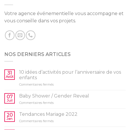
Votre agence événementielle vous accompagne et
vous conseille dans vos projets.
NOS DERNIERS ARTICLES
10 idées d’activités pour l’anniversaire de vos
31
Août
enfants
sur
Commentaires fermés
10
idées
Baby Shower / Gender Reveal
07
d’activités
Juil
sur
Commentaires fermés
pour
Baby
l’anniversaire
Shower
Tendances Mariage 2022
de
20
/
Jan
vos
sur
Commentaires fermés
Gender
enfants
Tendances
Reveal