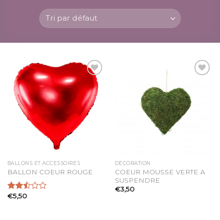
Ajouter
Ajouter
à la
à la
liste
liste
d’envies
d’envies
BALLONS ET ACCESSOIRES
DÉCORATION
COEUR MOUSSE VERTE A
BALLON COEUR ROUGE
SUSPENDRE
€
3,50
€
5,50
Note
2.48
sur 5