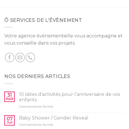
Ô SERVICES DE L'ÉVÈNEMENT
Votre agence événementielle vous accompagne et
vous conseille dans vos projets.
NOS DERNIERS ARTICLES
10 idées d’activités pour l’anniversaire de vos
31
Août
enfants
sur
Commentaires fermés
10
idées
Baby Shower / Gender Reveal
07
d’activités
Juil
sur
Commentaires fermés
pour