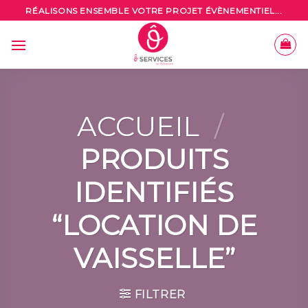
Skip
RÉALISONS ENSEMBLE VOTRE PROJET ÉVÈNEMENTIEL...
to
content
ACCUEIL
/
PRODUITS
IDENTIFIÉS
“LOCATION DE
VAISSELLE”
FILTRER