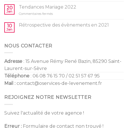
Baby
l’anniversaire
Shower
Tendances Mariage 2022
de
20
/
Jan
vos
sur
Commentaires fermés
Gender
enfants
Tendances
Reveal
Mariage
Rétrospective des évènements en 2021
10
2022
Jan
NOUS CONTACTER
Adresse
: 15 Avenue Rémy René Bazin, 85290 Saint-
Laurent-sur-Sèvre
Téléphone
: 06 08 76 15 70 / 02 51 57 67 95
Mail :
contact@oservices-de-levenement.fr
REJOIGNEZ NOTRE NEWSLETTER
Suivez l'actualité de votre agence !
Erreur :
Formulaire de contact non trouvé !