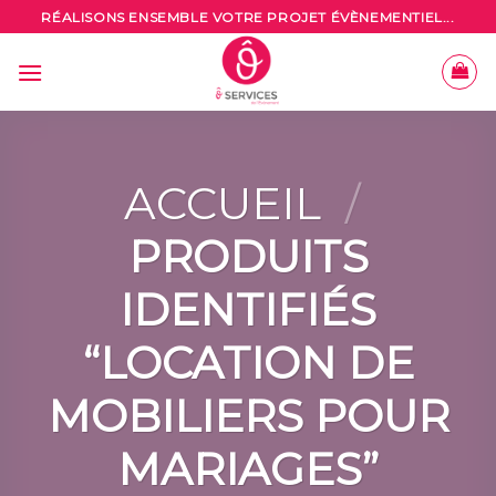
Skip
RÉALISONS ENSEMBLE VOTRE PROJET ÉVÈNEMENTIEL...
to
content
ACCUEIL
/
PRODUITS
IDENTIFIÉS
“LOCATION DE
MOBILIERS POUR
MARIAGES”