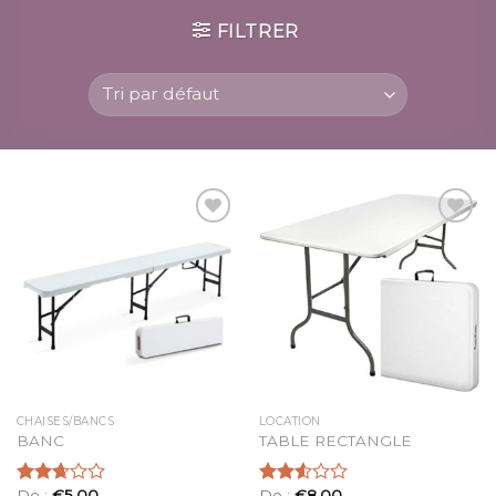
FILTRER
Ajouter
Ajouter
à la
à la
liste
liste
d’envies
d’envies
CHAISES/BANCS
LOCATION
BANC
TABLE RECTANGLE
De :
€
5,00
De :
€
8,00