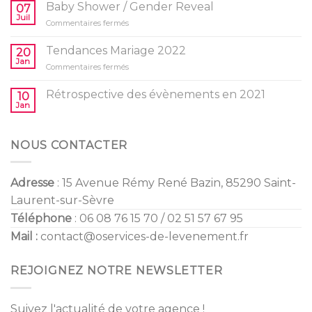
idées
Baby Shower / Gender Reveal
07
d’activités
Juil
sur
Commentaires fermés
pour
Baby
l’anniversaire
Shower
Tendances Mariage 2022
de
20
/
Jan
vos
sur
Commentaires fermés
Gender
enfants
Tendances
Reveal
Mariage
Rétrospective des évènements en 2021
10
2022
Jan
NOUS CONTACTER
Adresse
: 15 Avenue Rémy René Bazin, 85290 Saint-
Laurent-sur-Sèvre
Téléphone
: 06 08 76 15 70 / 02 51 57 67 95
Mail :
contact@oservices-de-levenement.fr
REJOIGNEZ NOTRE NEWSLETTER
Suivez l'actualité de votre agence !