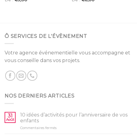
Note
Note
2.67
2.54
sur 5
sur 5
Ô SERVICES DE L'ÉVÈNEMENT
Votre agence événementielle vous accompagne et
vous conseille dans vos projets.
NOS DERNIERS ARTICLES
10 idées d’activités pour l’anniversaire de vos
31
Août
enfants
sur
Commentaires fermés
10