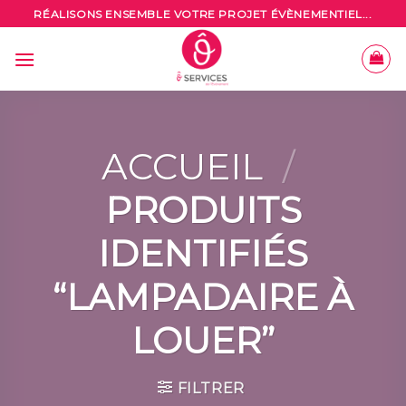
Skip
RÉALISONS ENSEMBLE VOTRE PROJET ÉVÈNEMENTIEL...
to
content
ACCUEIL
/
PRODUITS
IDENTIFIÉS
“LAMPADAIRE À
LOUER”
FILTRER