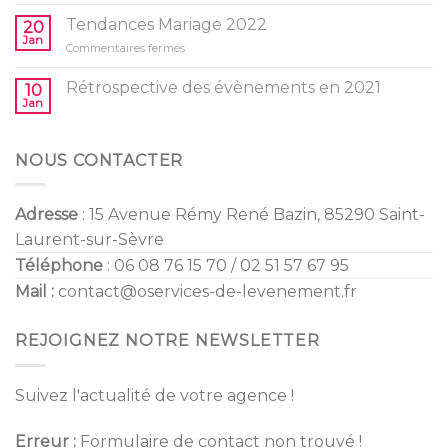
Baby
l’anniversaire
Shower
Tendances Mariage 2022
de
20
/
Jan
vos
sur
Commentaires fermés
Gender
enfants
Tendances
Reveal
Mariage
Rétrospective des évènements en 2021
10
2022
Jan
NOUS CONTACTER
Adresse
: 15 Avenue Rémy René Bazin, 85290 Saint-
Laurent-sur-Sèvre
Téléphone
: 06 08 76 15 70 / 02 51 57 67 95
Mail :
contact@oservices-de-levenement.fr
REJOIGNEZ NOTRE NEWSLETTER
Suivez l'actualité de votre agence !
Erreur :
Formulaire de contact non trouvé !