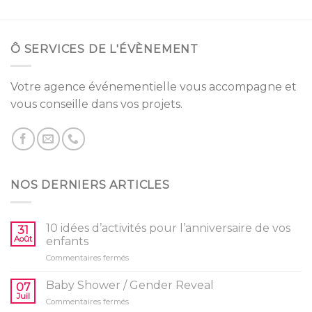
Ô SERVICES DE L'ÉVÈNEMENT
Votre agence événementielle vous accompagne et
vous conseille dans vos projets.
NOS DERNIERS ARTICLES
10 idées d’activités pour l’anniversaire de vos
31
Août
enfants
sur
Commentaires fermés
10
idées
Baby Shower / Gender Reveal
07
d’activités
Juil
sur
Commentaires fermés
pour