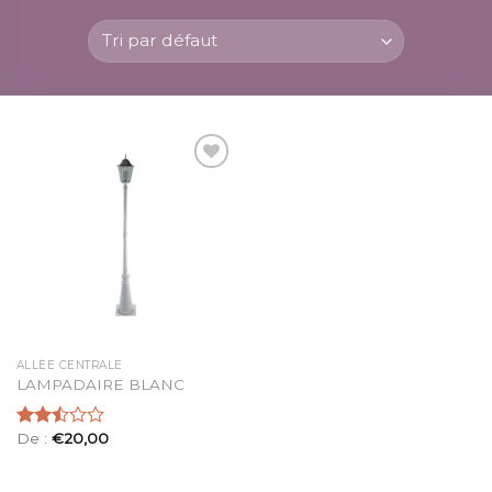
Ajouter
à la
liste
d’envies
ALLÉE CENTRALE
LAMPADAIRE BLANC
De :
€
20,00
Note
2.50
sur 5