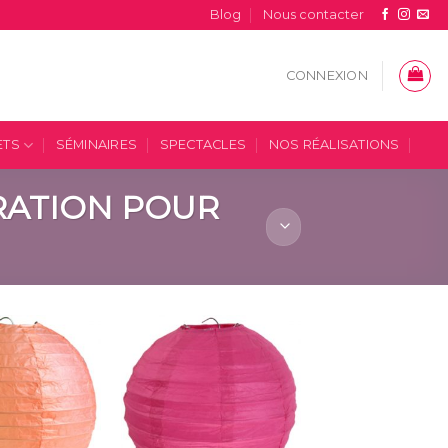
Blog
Nous contacter
CONNEXION
ETS
SÉMINAIRES
SPECTACLES
NOS RÉALISATIONS
RATION POUR
Ajouter
Ajouter
à la
à la
liste
liste
d’envies
d’envies