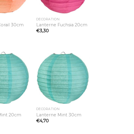
DÉCORATION
orail 30cm
Lanterne Fuchsia 20cm
€
3,30
Ajouter
Ajouter
à la
à la
liste
liste
d’envies
d’envies
DÉCORATION
Mint 20cm
Lanterne Mint 30cm
€
4,70