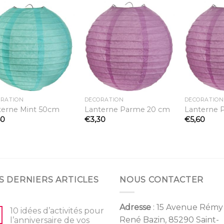
Ajouter
Ajouter
à la
à la
liste
liste
d’envies
d’envies
ORATION
DÉCORATION
DÉCORATION
terne Mint 50cm
Lanterne Parme 20 cm
Lanterne 
60
€
3,30
€
5,60
S DERNIERS ARTICLES
NOUS CONTACTER
Adresse
: 15 Avenue Rémy
10 idées d’activités pour
René Bazin, 85290 Saint-
l’anniversaire de vos