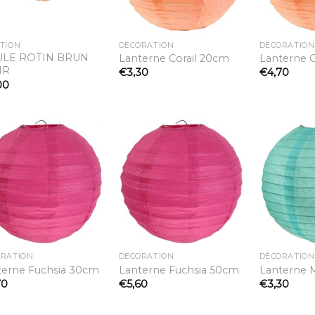
TION
DÉCORATION
DÉCORATION
LE ROTIN BRUN
Lanterne Corail 20cm
Lanterne C
IR
€
3,30
€
4,70
00
Ajouter
Ajouter
à la
à la
liste
liste
d’envies
d’envies
ORATION
DÉCORATION
DÉCORATION
terne Fuchsia 30cm
Lanterne Fuchsia 50cm
Lanterne 
70
€
5,60
€
3,30