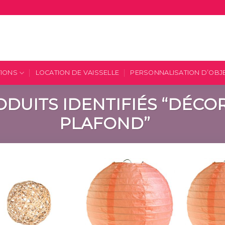
TIONS
LOCATION DE VAISSELLE
PERSONNALISATION D’OBJ
DUITS IDENTIFIÉS “DÉCO
PLAFOND”
Ajouter
Ajouter
à la
à la
liste
liste
d’envies
d’envies