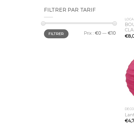
FILTRER PAR TARIF
LOCA
BOU
CLA
Prix
Prix
Prix :
€0
—
€10
FILTRER
min
max
€
8,
DÉC
Lan
€
4,