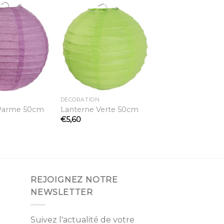
Ajouter
Ajouter
à la
à la
liste
liste
d’envies
d’envies
DÉCORATION
Parme 50cm
Lanterne Verte 50cm
€
5,60
REJOIGNEZ NOTRE
NEWSLETTER
Suivez l'actualité de votre