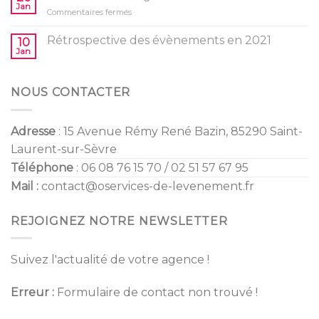
/
Jan
vos
sur
Commentaires fermés
Gender
enfants
Tendances
Reveal
Mariage
Rétrospective des évènements en 2021
10
2022
Jan
NOUS CONTACTER
Adresse
: 15 Avenue Rémy René Bazin, 85290 Saint-
Laurent-sur-Sèvre
Téléphone
: 06 08 76 15 70 / 02 51 57 67 95
Mail :
contact@oservices-de-levenement.fr
REJOIGNEZ NOTRE NEWSLETTER
Suivez l'actualité de votre agence !
Erreur :
Formulaire de contact non trouvé !