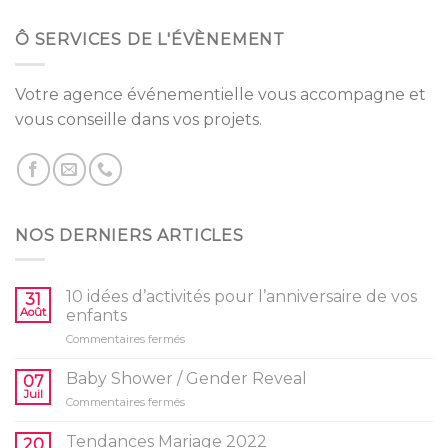
Ô SERVICES DE L'ÉVÈNEMENT
Votre agence événementielle vous accompagne et
vous conseille dans vos projets.
NOS DERNIERS ARTICLES
10 idées d’activités pour l’anniversaire de vos
31
Août
enfants
sur
Commentaires fermés
10
idées
Baby Shower / Gender Reveal
07
d’activités
Juil
sur
Commentaires fermés
pour
Baby
l’anniversaire
Shower
Tendances Mariage 2022
de
20