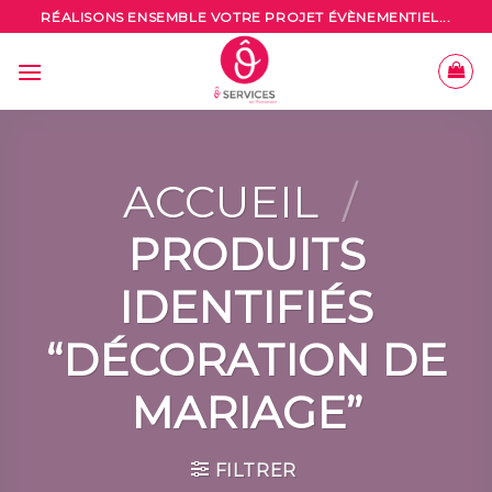
Skip
RÉALISONS ENSEMBLE VOTRE PROJET ÉVÈNEMENTIEL...
to
content
ACCUEIL
/
PRODUITS
IDENTIFIÉS
“DÉCORATION DE
MARIAGE”
FILTRER