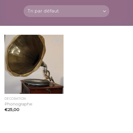
Ajouter
à la
liste
d’envies
DÉCORATION
Phonographe
€
25,00