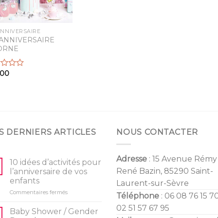
ANNIVERSAIRE
 ANNIVERSAIRE
ORNE
,00
S DERNIERS ARTICLES
NOUS CONTACTER
Adresse
: 15 Avenue Rémy
10 idées d’activités pour
René Bazin, 85290 Saint-
l’anniversaire de vos
enfants
Laurent-sur-Sèvre
sur
Commentaires fermés
Téléphone
: 06 08 76 15 70
10
02 51 57 67 95
idées
Baby Shower / Gender
d’activités