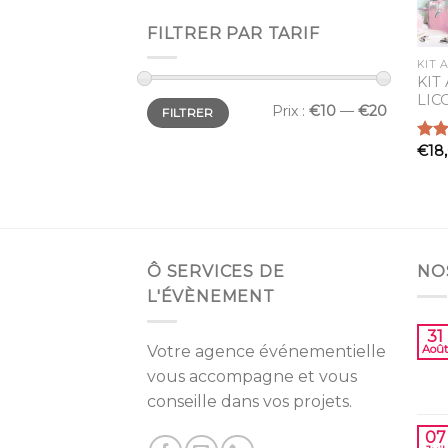
FILTRER PAR TARIF
KIT 
KIT
LIC
Prix
Prix
Prix :
€10
—
€20
FILTRER
min
max
€
18
Note
2.00
sur
5
Ô SERVICES DE
NO
L'ÉVÈNEMENT
31
Votre agence événementielle
Août
vous accompagne et vous
conseille dans vos projets.
07