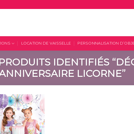
TIONS
LOCATION DE VAISSELLE
PERSONNALISATION D’OBJ
PRODUITS IDENTIFIÉS “D
ANNIVERSAIRE LICORNE”
Ajouter
à la
liste
d’envies