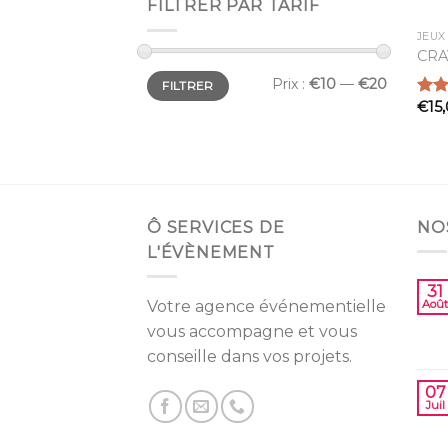
FILTRER PAR TARIF
CRA
Prix
Prix
Prix :
€10
—
€20
FILTRER
min
max
€
15
Note
2.48
sur 
Ô SERVICES DE
NO
L'ÉVÈNEMENT
31
Votre agence événementielle
Août
vous accompagne et vous
conseille dans vos projets.
07
Juil