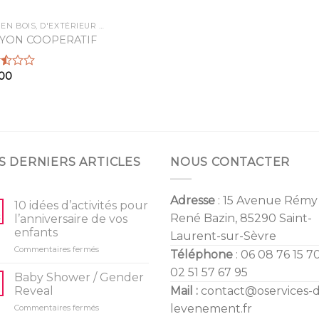
JEUX EN BOIS, D'EXTÉRIEUR ET TEAMBUILDING
YON COOPERATIF
,00
5
S DERNIERS ARTICLES
NOUS CONTACTER
Adresse
: 15 Avenue Rémy
10 idées d’activités pour
René Bazin, 85290 Saint-
l’anniversaire de vos
enfants
Laurent-sur-Sèvre
sur
Commentaires fermés
Téléphone
: 06 08 76 15 70
10
02 51 57 67 95
idées
Baby Shower / Gender
d’activités
Reveal
Mail :
contact@oservices-
pour
sur
levenement.fr
Commentaires fermés
l’anniversaire