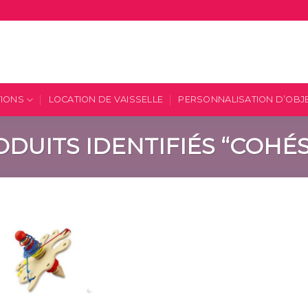
TIONS
LOCATION DE VAISSELLE
PERSONNALISATION D’OBJ
DUITS IDENTIFIÉS “COHÉS
Ajouter
à la
liste
d’envies