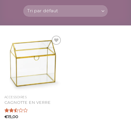
Ajouter
à la
liste
d’envies
ACCESSOIRES
CAGNOTTE EN VERRE
€
15,00
Note
2.51
sur 5