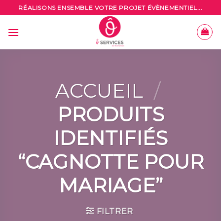
Skip
RÉALISONS ENSEMBLE VOTRE PROJET ÉVÈNEMENTIEL...
to
content
ACCUEIL
/
PRODUITS
IDENTIFIÉS
“CAGNOTTE POUR
MARIAGE”
FILTRER