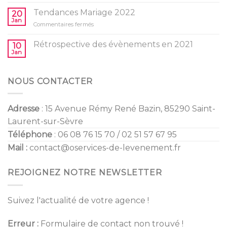
Baby
l’anniversaire
Shower
Tendances Mariage 2022
de
20
/
Jan
vos
sur
Commentaires fermés
Gender
enfants
Tendances
Reveal
Mariage
Rétrospective des évènements en 2021
10
2022
Jan
NOUS CONTACTER
Adresse
: 15 Avenue Rémy René Bazin, 85290 Saint-
Laurent-sur-Sèvre
Téléphone
: 06 08 76 15 70 / 02 51 57 67 95
Mail :
contact@oservices-de-levenement.fr
REJOIGNEZ NOTRE NEWSLETTER
Suivez l'actualité de votre agence !
Erreur :
Formulaire de contact non trouvé !