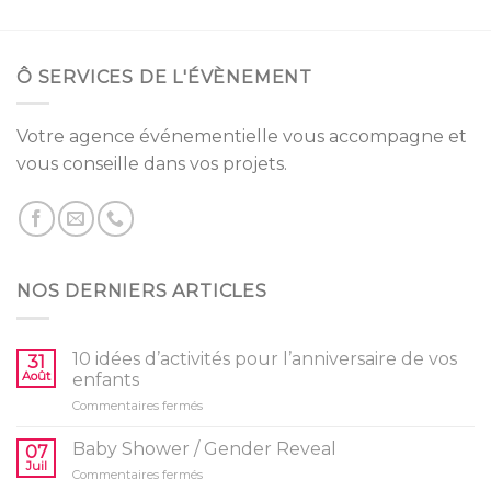
Ô SERVICES DE L'ÉVÈNEMENT
Votre agence événementielle vous accompagne et
vous conseille dans vos projets.
NOS DERNIERS ARTICLES
10 idées d’activités pour l’anniversaire de vos
31
Août
enfants
sur
Commentaires fermés
10
idées
Baby Shower / Gender Reveal
07
d’activités
Juil
sur
Commentaires fermés
pour