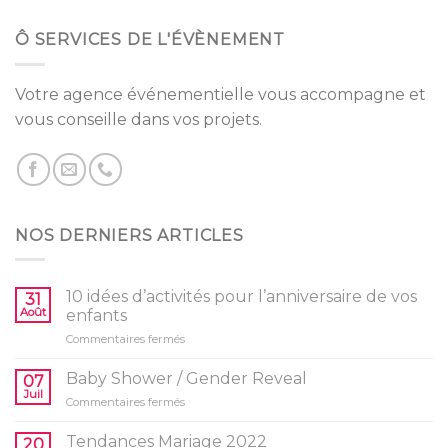
Ô SERVICES DE L'ÉVÈNEMENT
Votre agence événementielle vous accompagne et
vous conseille dans vos projets.
NOS DERNIERS ARTICLES
10 idées d’activités pour l’anniversaire de vos
31
Août
enfants
sur
Commentaires fermés
10
idées
Baby Shower / Gender Reveal
07
d’activités
Juil
sur
Commentaires fermés
pour
Baby
l’anniversaire
Shower
Tendances Mariage 2022
de
20