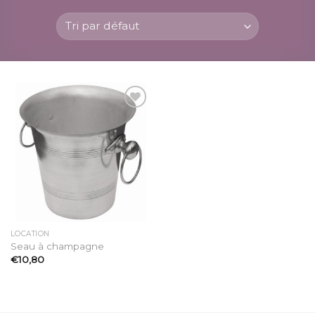
Ajouter
à la
liste
d’envies
LOCATION
Seau à champagne
€
10,80