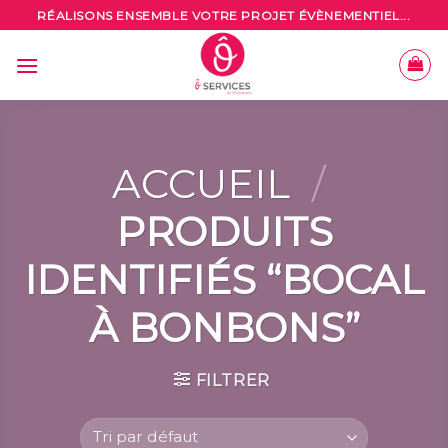
Skip
RÉALISONS ENSEMBLE VOTRE PROJET ÉVÈNEMENTIEL...
to
content
ACCUEIL
/
PRODUITS
IDENTIFIÉS “BOCAL
À BONBONS”
FILTRER