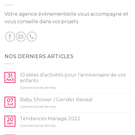
Votre agence événementielle vous accompagne et
vous conseille dans vos projets.
NOS DERNIERS ARTICLES
10 idées d’activités pour l’anniversaire de vos
31
Août
enfants
sur
Commentaires fermés
10
idées
Baby Shower / Gender Reveal
07
d’activités
Juil
sur
Commentaires fermés
pour
Baby
l’anniversaire
Shower
Tendances Mariage 2022
de
20
/
Jan
vos
sur
Commentaires fermés
Gender
enfants
Tendances
Reveal