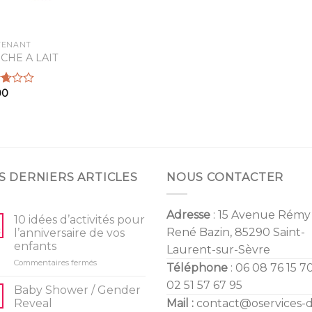
TENANT
CHE A LAIT
00
5
S DERNIERS ARTICLES
NOUS CONTACTER
Adresse
: 15 Avenue Rémy
10 idées d’activités pour
René Bazin, 85290 Saint-
l’anniversaire de vos
enfants
Laurent-sur-Sèvre
sur
Commentaires fermés
Téléphone
: 06 08 76 15 70
10
02 51 57 67 95
idées
Baby Shower / Gender
d’activités
Reveal
Mail :
contact@oservices-
pour