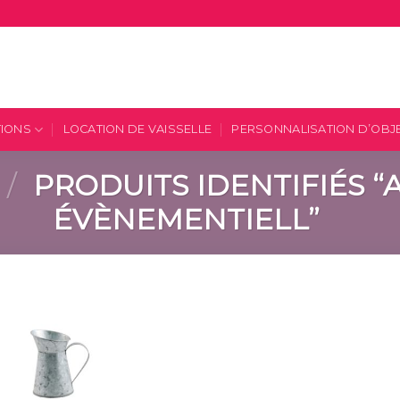
TIONS
LOCATION DE VAISSELLE
PERSONNALISATION D’OBJ
/
PRODUITS IDENTIFIÉS 
ÉVÈNEMENTIELL”
Ajouter
à la
liste
d’envies