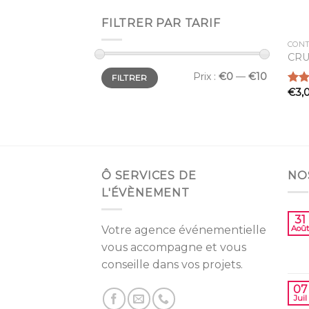
FILTRER PAR TARIF
CON
CRU
Prix
Prix
Prix :
€0
—
€10
FILTRER
min
max
€
3,
Note
2.67
sur 
Ô SERVICES DE
NO
L'ÉVÈNEMENT
31
Votre agence événementielle
Août
vous accompagne et vous
conseille dans vos projets.
07
Juil