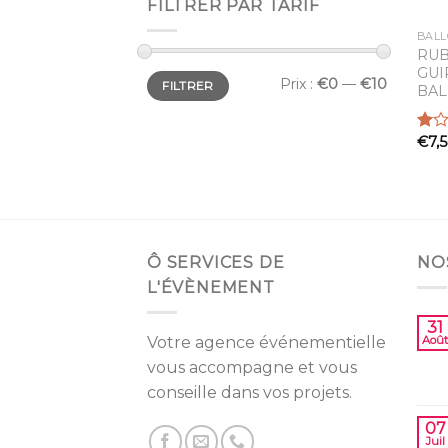
FILTRER PAR TARIF
BALL
RU
GUI
Prix
Prix
Prix :
€0
—
€10
FILTRER
min
max
BA
€
7,
Note
1.00
sur
5
Ô SERVICES DE
NO
L'ÉVÈNEMENT
31
Votre agence événementielle
Août
vous accompagne et vous
conseille dans vos projets.
07
Juil