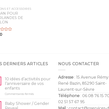
ONS ET ACCESSOIRES
BAN POUR
RLANDES DE
LLON
50
S DERNIERS ARTICLES
NOUS CONTACTER
Adresse
: 15 Avenue Rémy
10 idées d’activités pour
René Bazin, 85290 Saint-
l’anniversaire de vos
enfants
Laurent-sur-Sèvre
sur
Commentaires fermés
Téléphone
: 06 08 76 15 70
10
02 51 57 67 95
idées
Baby Shower / Gender
d’activités
Reveal
Mail :
contact@oservices-