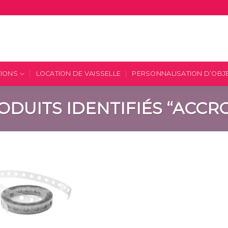
TIONS
LOCATION DE VAISSELLE
PERSONNALISATION D’OBJ
ODUITS IDENTIFIÉS “ACCR
Ajouter
à la
liste
d’envies