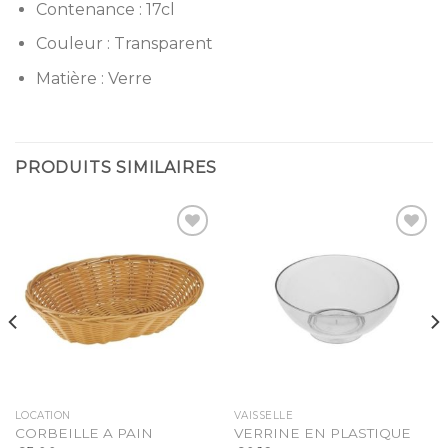
Contenance : 17cl
Couleur : Transparent
Matière : Verre
PRODUITS SIMILAIRES
Ajouter
Ajouter
à la
à la
liste
liste
d’envies
d’envies
LOCATION
VAISSELLE
CORBEILLE A PAIN
VERRINE EN PLASTIQUE