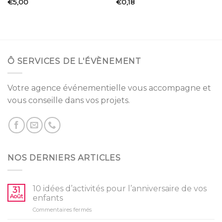
€
5,00
€
0,18
Ô SERVICES DE L'ÉVÈNEMENT
Votre agence événementielle vous accompagne et
vous conseille dans vos projets.
NOS DERNIERS ARTICLES
10 idées d’activités pour l’anniversaire de vos
31
Août
enfants
sur
Commentaires fermés
10