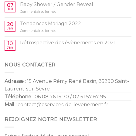
idées
Baby Shower / Gender Reveal
07
d’activités
Juil
sur
Commentaires fermés
pour
Baby
l’anniversaire
Shower
Tendances Mariage 2022
de
20
/
Jan
vos
sur
Commentaires fermés
Gender
enfants
Tendances
Reveal
Mariage
Rétrospective des évènements en 2021
10
2022
Jan
NOUS CONTACTER
Adresse
: 15 Avenue Rémy René Bazin, 85290 Saint-
Laurent-sur-Sèvre
Téléphone
: 06 08 76 15 70 / 02 51 57 67 95
Mail :
contact@oservices-de-levenement.fr
REJOIGNEZ NOTRE NEWSLETTER