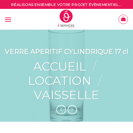
Skip
RÉALISONS ENSEMBLE VOTRE PROJET ÉVÈNEMENTIEL...
to
content
VERRE APERITIF CYLINDRIQUE 17 cl
ACCUEIL
/
LOCATION
/
VAISSELLE