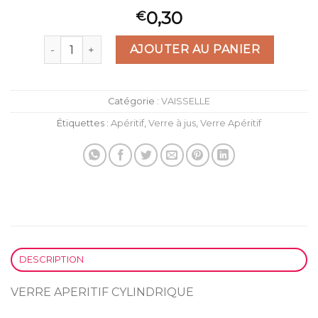
0,30
€
quantité de VERRE APERITIF CYLINDRIQUE 17 cl
AJOUTER AU PANIER
Catégorie :
VAISSELLE
Étiquettes :
Apéritif
,
Verre à jus
,
Verre Apéritif
DESCRIPTION
VERRE APERITIF CYLINDRIQUE