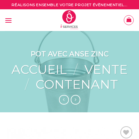
Skip
RÉALISONS ENSEMBLE VOTRE PROJET ÉVÈNEMENTIEL...
to
content
POT AVEC ANSE ZINC
ACCUEIL
/
VENTE
/
CONTENANT