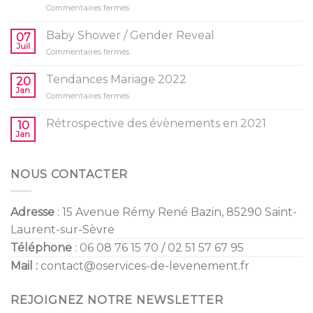
sur
Commentaires fermés
10
idées
Baby Shower / Gender Reveal
07
d’activités
Juil
sur
Commentaires fermés
pour
Baby
l’anniversaire
Shower
Tendances Mariage 2022
de
20
/
Jan
vos
sur
Commentaires fermés
Gender
enfants
Tendances
Reveal
Mariage
Rétrospective des évènements en 2021
10
2022
Jan
NOUS CONTACTER
Adresse
: 15 Avenue Rémy René Bazin, 85290 Saint-
Laurent-sur-Sèvre
Téléphone
: 06 08 76 15 70 / 02 51 57 67 95
Mail :
contact@oservices-de-levenement.fr
REJOIGNEZ NOTRE NEWSLETTER