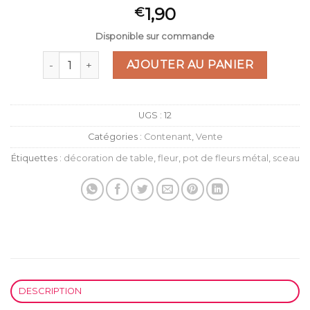
Noté
1
5.00
1,90
€
sur 5 basé
sur
notation
Disponible sur commande
client
quantité de POT AVEC ANSE ZINC
AJOUTER AU PANIER
UGS :
12
Catégories :
Contenant
,
Vente
Étiquettes :
décoration de table
,
fleur
,
pot de fleurs métal
,
sceau
DESCRIPTION