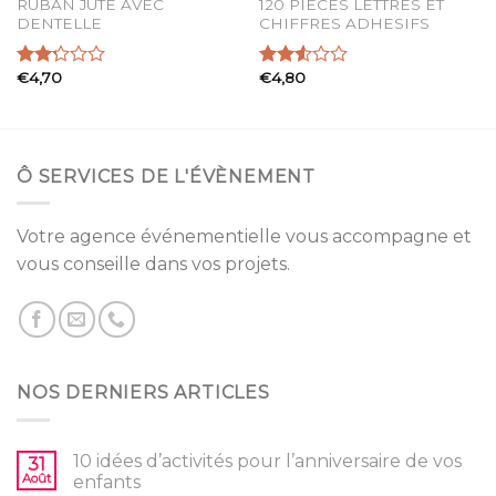
RUBAN JUTE AVEC
120 PIECES LETTRES ET
DENTELLE
CHIFFRES ADHESIFS
€
4,70
€
4,80
Note
Note
2.25
2.53
sur 5
sur 5
Ô SERVICES DE L'ÉVÈNEMENT
Votre agence événementielle vous accompagne et
vous conseille dans vos projets.
NOS DERNIERS ARTICLES
10 idées d’activités pour l’anniversaire de vos
31
Août
enfants