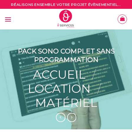
Skip
RÉALISONS ENSEMBLE VOTRE PROJET ÉVÈNEMENTIEL...
to
content
PACK SONO COMPLET SANS
PROGRAMMATION
ACCUEIL
/
LOCATION
/
MATÉRIEL