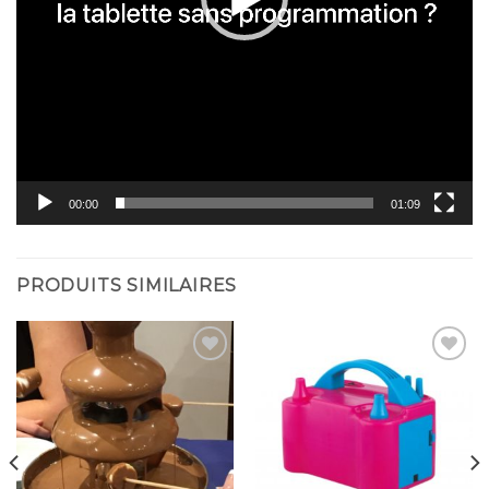
00:00
01:09
PRODUITS SIMILAIRES
Ajouter
Ajouter
à la
à la
liste
liste
d’envies
d’envies