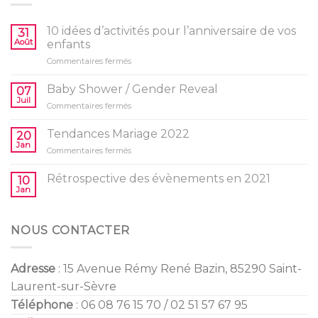
10 idées d’activités pour l’anniversaire de vos
31
Août
enfants
sur
Commentaires fermés
10
idées
Baby Shower / Gender Reveal
07
d’activités
Juil
sur
Commentaires fermés
pour
Baby
l’anniversaire
Shower
Tendances Mariage 2022
de
20
/
Jan
vos
sur
Commentaires fermés
Gender
enfants
Tendances
Reveal
Mariage
Rétrospective des évènements en 2021
10
2022
Jan
NOUS CONTACTER
Adresse
: 15 Avenue Rémy René Bazin, 85290 Saint-
Laurent-sur-Sèvre
Téléphone
: 06 08 76 15 70 / 02 51 57 67 95