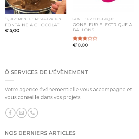
ÉQUIPEMENT DE RESTAURATION
GONFLEUR ÉLECTRIQUE
GONFLEUR ELECTRIQUE A
FONTAINE A CHOCOLAT
BALLONS
€
15,00
€
10,00
Note
2.73
sur 5
Ô SERVICES DE L'ÉVÈNEMENT
Votre agence événementielle vous accompagne et
vous conseille dans vos projets.
NOS DERNIERS ARTICLES