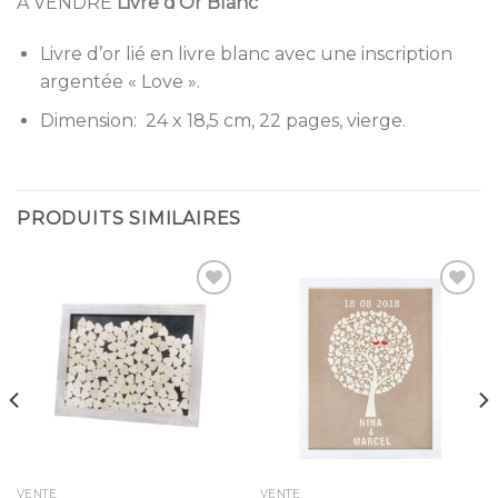
A VENDRE
Livre d’Or Blanc
Livre d’or lié en livre blanc avec une inscription
argentée « Love ».
Dimension: 24 x 18,5 cm, 22 pages, vierge.
PRODUITS SIMILAIRES
Ajouter
Ajouter
à la
à la
liste
liste
d’envies
d’envies
VENTE
VENTE