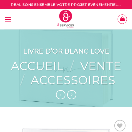
Skip
RÉALISONS ENSEMBLE VOTRE PROJET ÉVÈNEMENTIEL...
to
content
LIVRE D’OR BLANC LOVE
ACCUEIL
/
VENTE
/
ACCESSOIRES