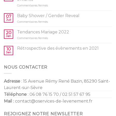
sur
Commentaires fermés
10
idées
Baby Shower / Gender Reveal
07
d’activités
Juil
sur
Commentaires fermés
pour
Baby
l’anniversaire
Shower
Tendances Mariage 2022
de
20
/
Jan
vos
sur
Commentaires fermés
Gender
enfants
Tendances
Reveal
Mariage
Rétrospective des évènements en 2021
10
2022
Jan
NOUS CONTACTER
Adresse
: 15 Avenue Rémy René Bazin, 85290 Saint-
Laurent-sur-Sèvre
Téléphone
: 06 08 76 15 70 / 02 51 57 67 95
Mail :
contact@oservices-de-levenement.fr
REJOIGNEZ NOTRE NEWSLETTER