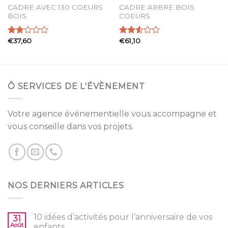
CADRE AVEC 130 COEURS
CADRE ARBRE BOIS
BOIS
COEURS
€
37,60
€
61,10
Note
Note
1.83
2.55
sur
sur 5
5
Ô SERVICES DE L'ÉVÈNEMENT
Votre agence événementielle vous accompagne et
vous conseille dans vos projets.
NOS DERNIERS ARTICLES
10 idées d’activités pour l’anniversaire de vos
31
Août
enfants