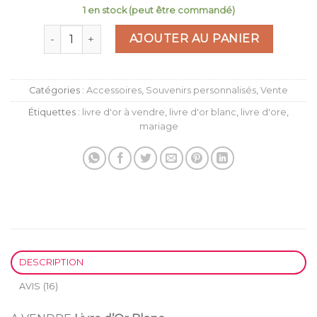
sur 5
1 en stock (peut être commandé)
basé
sur
quantité de LIVRE D'OR BLANC LOVE
AJOUTER AU PANIER
notations
client
Catégories :
Accessoires
,
Souvenirs personnalisés
,
Vente
Étiquettes :
livre d'or à vendre
,
livre d'or blanc
,
livre d'ore
,
mariage
DESCRIPTION
AVIS (16)