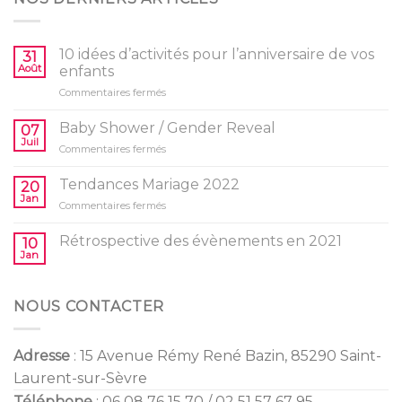
10 idées d’activités pour l’anniversaire de vos
31
Août
enfants
sur
Commentaires fermés
10
idées
Baby Shower / Gender Reveal
07
d’activités
Juil
sur
Commentaires fermés
pour
Baby
l’anniversaire
Shower
Tendances Mariage 2022
de
20
/
Jan
vos
sur
Commentaires fermés
Gender
enfants
Tendances
Reveal
Mariage
Rétrospective des évènements en 2021
10
2022
Jan
NOUS CONTACTER
Adresse
: 15 Avenue Rémy René Bazin, 85290 Saint-
Laurent-sur-Sèvre
Téléphone
: 06 08 76 15 70 / 02 51 57 67 95