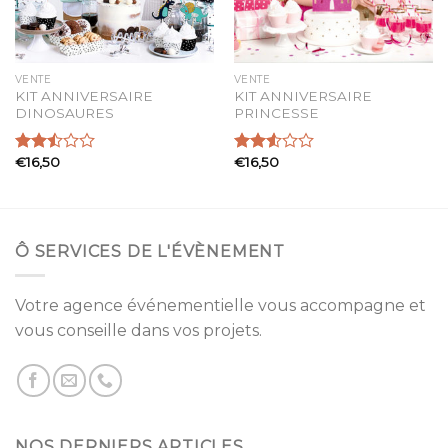
VENTE
VENTE
KIT ANNIVERSAIRE
KIT ANNIVERSAIRE
DINOSAURES
PRINCESSE
€
16,50
€
16,50
Note
Note
2.46
2.55
sur 5
sur 5
Ô SERVICES DE L'ÉVÈNEMENT
Votre agence événementielle vous accompagne et
vous conseille dans vos projets.
NOS DERNIERS ARTICLES