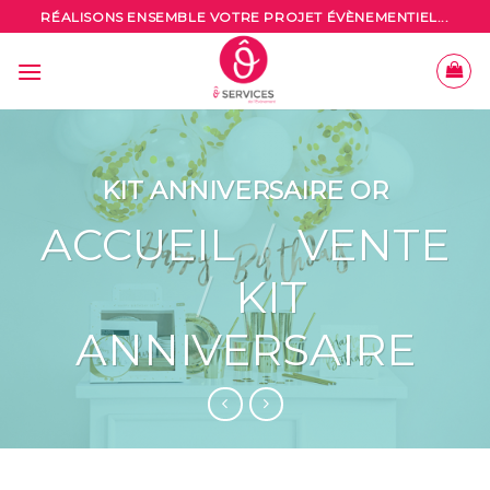
Skip
RÉALISONS ENSEMBLE VOTRE PROJET ÉVÈNEMENTIEL...
to
content
KIT ANNIVERSAIRE OR
ACCUEIL
/
VENTE
/
KIT
ANNIVERSAIRE