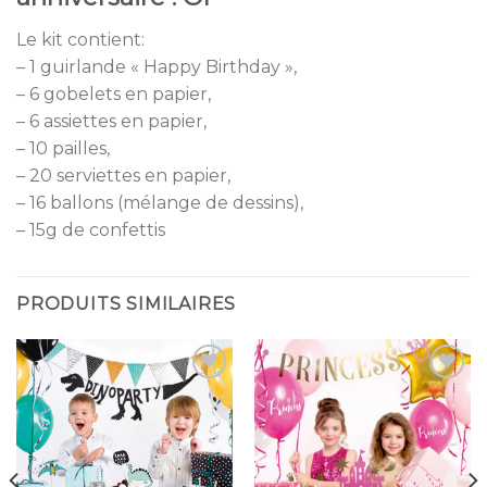
Le kit contient:
– 1 guirlande « Happy Birthday »,
– 6 gobelets en papier,
– 6 assiettes en papier,
– 10 pailles,
– 20 serviettes en papier,
– 16 ballons (mélange de dessins),
– 15g de confettis
PRODUITS SIMILAIRES
Ajouter
Ajouter
à la
à la
liste
liste
d’envies
d’envies