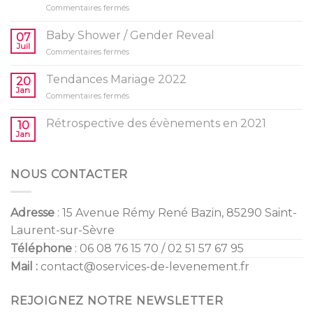
sur
Commentaires fermés
10
idées
Baby Shower / Gender Reveal
07
d’activités
Juil
sur
Commentaires fermés
pour
Baby
l’anniversaire
Shower
Tendances Mariage 2022
de
20
/
Jan
vos
sur
Commentaires fermés
Gender
enfants
Tendances
Reveal
Mariage
Rétrospective des évènements en 2021
10
2022
Jan
NOUS CONTACTER
Adresse
: 15 Avenue Rémy René Bazin, 85290 Saint-
Laurent-sur-Sèvre
Téléphone
: 06 08 76 15 70 / 02 51 57 67 95
Mail :
contact@oservices-de-levenement.fr
REJOIGNEZ NOTRE NEWSLETTER