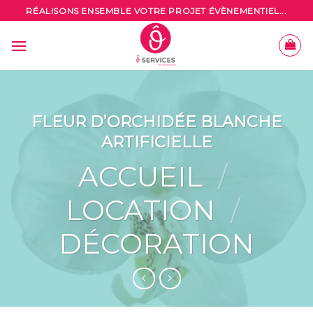
Skip
RÉALISONS ENSEMBLE VOTRE PROJET ÉVÈNEMENTIEL...
to
content
FLEUR D’ORCHIDÉE BLANCHE
ARTIFICIELLE
ACCUEIL
/
LOCATION
/
DÉCORATION