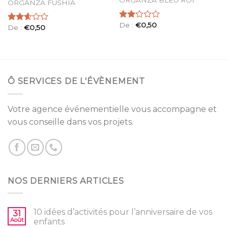
ORGANZA BLEU ROI
ORGANZA FUSHIA
De :
€
0,50
Note
De :
€
0,50
Note
2.20
2.58
sur 5
sur 5
Ô SERVICES DE L'ÉVÈNEMENT
Votre agence événementielle vous accompagne et
vous conseille dans vos projets.
NOS DERNIERS ARTICLES
10 idées d’activités pour l’anniversaire de vos
31
Août
enfants