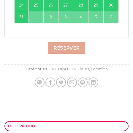
24
25
26
27
28
29
30
31
1
2
3
4
5
6
RÉSERVER
Catégories :
DÉCORATION
,
Fleurs
,
Location
DESCRIPTION