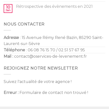
Tendances
Reveal
Mariage
Rétrospective des évènements en 2021
10
2022
Jan
NOUS CONTACTER
Adresse
: 15 Avenue Rémy René Bazin, 85290 Saint-
Laurent-sur-Sèvre
Téléphone
: 06 08 76 15 70 / 02 51 57 67 95
Mail :
contact@oservices-de-levenement.fr
REJOIGNEZ NOTRE NEWSLETTER
Suivez l'actualité de votre agence !
Erreur :
Formulaire de contact non trouvé !