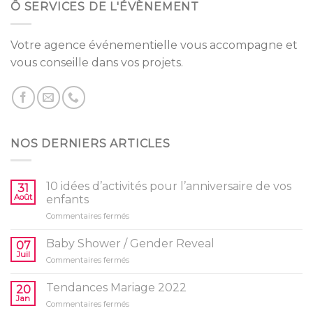
Ô SERVICES DE L'ÉVÈNEMENT
Votre agence événementielle vous accompagne et
vous conseille dans vos projets.
NOS DERNIERS ARTICLES
10 idées d’activités pour l’anniversaire de vos
31
Août
enfants
sur
Commentaires fermés
10
idées
Baby Shower / Gender Reveal
07
d’activités
Juil
sur
Commentaires fermés
pour
Baby
l’anniversaire
Shower
Tendances Mariage 2022
de
20
/
Jan
vos
sur
Commentaires fermés
Gender
enfants